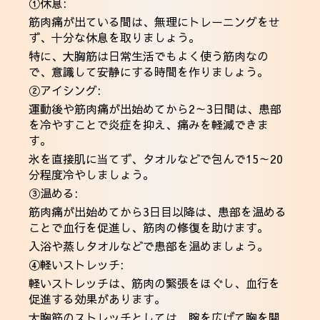
①休息:
筋肉痛が出ている間は、無理にトレーニングをせ
ず、十分な休息を取りましょう。
特に、大胸筋は日常生活でもよく使う筋肉なの
で、意識して安静にする時間を作りましょう。
②アイシング:
運動後や筋肉痛が出始めてから2～3日間は、患部
を冷やすことで炎症を抑え、痛みを軽減できま
す。
氷を直接肌に当てず、タオルなどで包んで15～20
分程度冷やしましょう。
③温める:
筋肉痛が出始めてから3日目以降は、患部を温める
ことで血行を促進し、筋肉の修復を助けます。
入浴や蒸しタオルなどで患部を温めましょう。
④軽いストレッチ:
軽いストレッチは、筋肉の緊張をほぐし、血行を
促進する効果があります。
大胸筋のストレッチとしては、腕を広げて胸を開