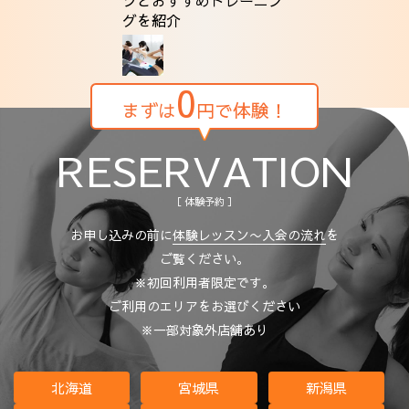
グを紹介
0
まずは
円で体験！
RESERVATION
［ 体験予約 ］
お申し込みの前に
体験レッスン〜入会の流れ
を
ご覧ください。
※初回利用者限定です。
ご利用のエリアをお選びください
※一部対象外店舗あり
北海道
宮城県
新潟県