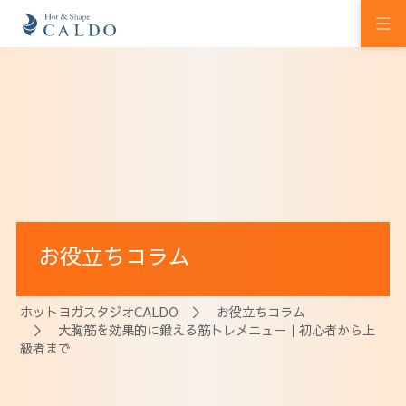
初めての方へ
ホットヨガの効果
カルドの想い
スタジオを探す
お役立ちコラム
プログラム
料金
ホットヨガスタジオCALDO
＞
お役立ちコラム
＞ 大胸筋を効果的に鍛える筋トレメニュー｜初心者から上
ウェルチケ
級者まで
法人会員