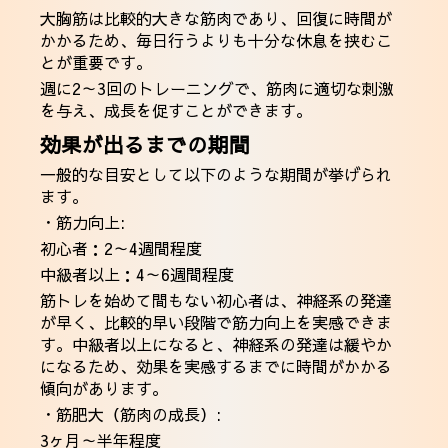
大胸筋は比較的大きな筋肉であり、回復に時間が
かかるため、毎日行うよりも十分な休息を挟むこ
とが重要です。
週に2～3回のトレーニングで、筋肉に適切な刺激
を与え、成長を促すことができます。
効果が出るまでの期間
一般的な目安として以下のような期間が挙げられ
ます。
・筋力向上:
初心者：2～4週間程度
中級者以上：4～6週間程度
筋トレを始めて間もない初心者は、神経系の発達
が早く、比較的早い段階で筋力向上を実感できま
す。中級者以上になると、神経系の発達は緩やか
になるため、効果を実感するまでに時間がかかる
傾向があります。
・筋肥大（筋肉の成長）:
3ヶ月～半年程度