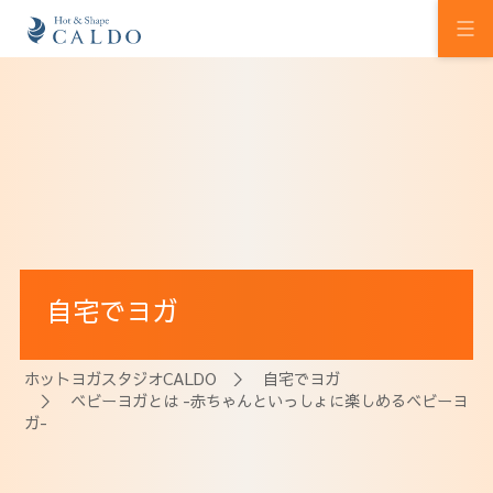
初めての方へ
ホットヨガの効果
カルドの想い
スタジオを探す
自宅でヨガ
プログラム
料金
ホットヨガスタジオCALDO
＞
自宅でヨガ
＞ ベビーヨガとは -赤ちゃんといっしょに楽しめるベビーヨ
ウェルチケ
ガ-
法人会員