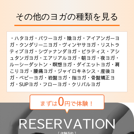
その他のヨガの種類を見る
・ハタヨガ
・パワーヨガ
・陰ヨガ
・アイアンガーヨ
ガ
・クンダリーニヨガ
・ヴィンヤサヨガ
・リストラ
ティブヨガ
・シヴァナンダヨガ
・ピラティス
・アシ
ュタンガヨガ
・エアリアルヨガ
・朝ヨガ
・夜ヨガ
・
ルーシーダットン
・瞑想ヨガ
・ダイエットヨガ
・肩
こりヨガ
・腰痛ヨガ
・ジャイロキネシス
・産後ヨ
ガ
・ベビーヨガ
・岩盤ヨガ
・指ヨガ
・骨盤矯正ヨ
ガ
・SUPヨガ
・フローヨガ
・クリパルヨガ
0
まずは
円で体験！
RESERVATION
［ 体験予約 ］