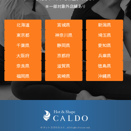
※一部対象外店舗あり
北海道
宮城県
新潟県
東京都
神奈川県
埼玉県
千葉県
静岡県
愛知県
大阪府
京都府
兵庫県
奈良県
滋賀県
徳島県
福岡県
宮崎県
沖縄県
© ホットヨガのカルド, All Rights Reserved.