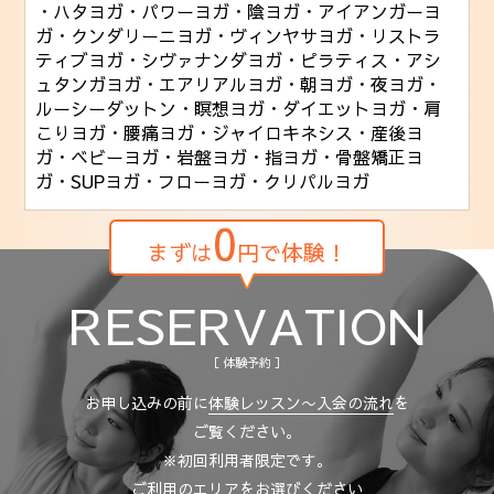
・ハタヨガ
・パワーヨガ
・陰ヨガ
・アイアンガーヨ
ガ
・クンダリーニヨガ
・ヴィンヤサヨガ
・リストラ
ティブヨガ
・シヴァナンダヨガ
・ピラティス
・アシ
ュタンガヨガ
・エアリアルヨガ
・朝ヨガ
・夜ヨガ
・
ルーシーダットン
・瞑想ヨガ
・ダイエットヨガ
・肩
こりヨガ
・腰痛ヨガ
・ジャイロキネシス
・産後ヨ
ガ
・ベビーヨガ
・岩盤ヨガ
・指ヨガ
・骨盤矯正ヨ
ガ
・SUPヨガ
・フローヨガ
・クリパルヨガ
0
まずは
円で体験！
RESERVATION
［ 体験予約 ］
お申し込みの前に
体験レッスン〜入会の流れ
を
ご覧ください。
※初回利用者限定です。
ご利用のエリアをお選びください