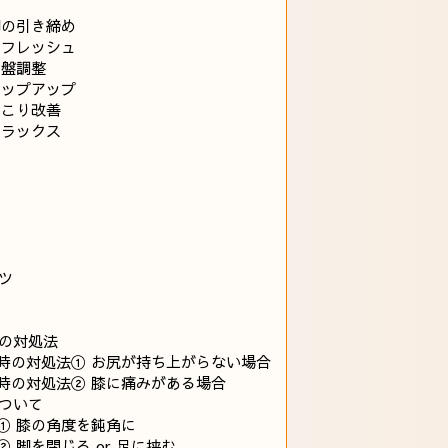
脚の引き締め
リフレッシュ
骨盤調整
ヒップアップ
肩こり改善
リラックス
ツ
の対処法
時の対処法① お尻が持ち上がらない場合
時の対処法② 膝に痛みがある場合
ついて
① 膝の角度を鈍角に
脚を閉じる or 足に挟む