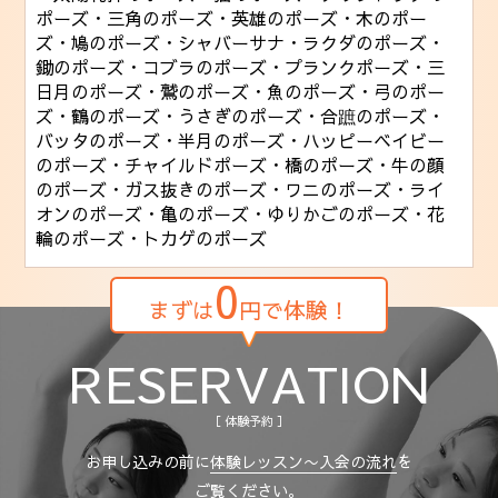
ポーズ
・三角のポーズ
・英雄のポーズ
・木のポー
ズ
・鳩のポーズ
・シャバーサナ
・ラクダのポーズ
・
鋤のポーズ
・コブラのポーズ
・プランクポーズ
・三
日月のポーズ
・鷲のポーズ
・魚のポーズ
・弓のポー
ズ
・鶴のポーズ
・うさぎのポーズ
・合蹠のポーズ
・
バッタのポーズ
・半月のポーズ
・ハッピーベイビー
のポーズ
・チャイルドポーズ
・橋のポーズ
・牛の顔
のポーズ
・ガス抜きのポーズ
・ワニのポーズ
・ライ
オンのポーズ
・亀のポーズ
・ゆりかごのポーズ
・花
輪のポーズ
・トカゲのポーズ
0
まずは
円で体験！
RESERVATION
［ 体験予約 ］
お申し込みの前に
体験レッスン〜入会の流れ
を
ご覧ください。