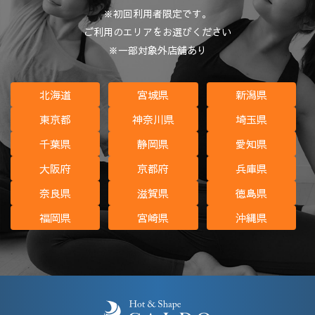
※初回利用者限定です。
ご利用のエリアをお選びください
※一部対象外店舗あり
北海道
宮城県
新潟県
東京都
神奈川県
埼玉県
千葉県
静岡県
愛知県
大阪府
京都府
兵庫県
奈良県
滋賀県
徳島県
福岡県
宮崎県
沖縄県