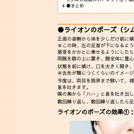
4
●まとめ
●ライオンのポーズ（シ
正座の姿勢から体を少しだけ前に傾
※この時、左の足首が下になるよう
尾骨をかかとに乗せるようにしたら
両腕を膝の上に置き、腕全体に重心
状態を前に傾け、口を大きく開き、
※舌先が顎につくくらいのイメージ
今度は、両目を限界まで開いて、視
息を吐きます。
喉の奥から「ハー」と息を吐き出し
数回繰り返し、数回繰り返したら足
ライオンのポーズの効果①