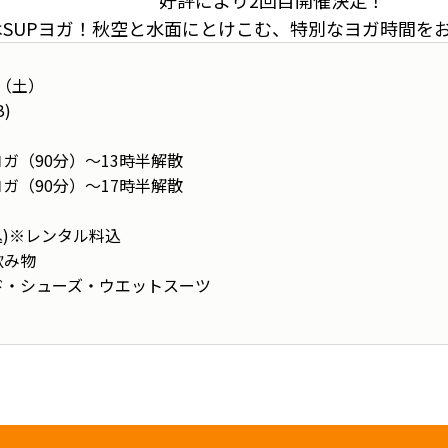
好評により2回目開催決定！
はSUPヨガ！秋空と水面にとけこむ、特別なヨガ時間を
日（土）
)
ヨガ（90分）～13時半解散
ヨガ（90分）～17時半解散
込)※レンタル料込
飲み物
ド・シューズ・ウエットスーツ