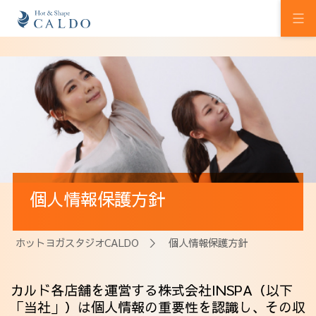
初めての方へ
ホットヨガの効果
カルドの想い
スタジオを探す
個人情報保護方針
プログラム
料金
ホットヨガスタジオCALDO
＞ 個人情報保護方針
ウェルチケ
カルド各店舗を運営する株式会社INSPA（以下
法人会員
「当社」）は個人情報の重要性を認識し、その収