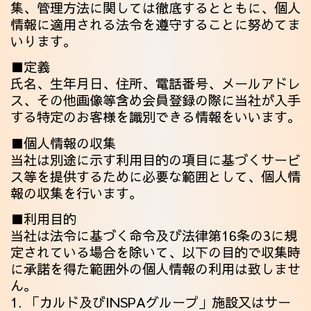
集、管理方法に関しては徹底するとともに、
個人
採用情報
情報に適用される法令を遵守することに努めてま
いります。
■定義
氏名、生年月日、住所、電話番号、メールアドレ
ス、その他画像等含め会員登録の際に当社が入手
する特定のお客様を識別できる情報をいいます。
■個人情報の収集
当社は別途に示す利用目的の項目に基づくサービ
ス等を提供するために必要な範囲として、個人情
報の収集を行います。
■利用目的
当社は法令に基づく命令及び法律第16条の3に規
定されている場合を除いて、以下の目的で収集時
に承諾を得た範囲外の個人情報の利用は致しませ
ん。
1. 「カルド及びINSPAグループ」施設又はサー