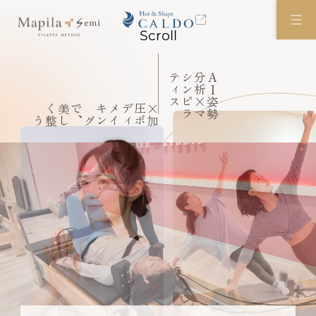
Scroll
ス
A
I
姿
勢
分
析
×
マ
シ
ン
ピ
ラ
テ
ィ
×
圧
デ
メ
キ
で
美
く
Concept
整う
加
ボ
ィ
イ
ング
、
し
コンセプト
Benefit
ポイント
Service
サービスについて