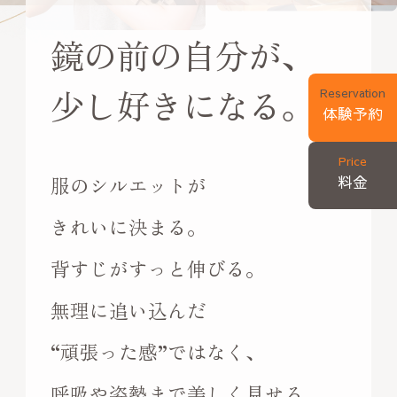
鏡の前の自分が、
Price
価格
少し好きになる。
Reservation
体験予約
FAQ
Price
料金
服のシルエットが
よくある質問
きれいに決まる。
背すじがすっと伸びる。
無理に追い込んだ
“頑張った感”ではなく、
呼吸や姿勢まで美しく見せる、