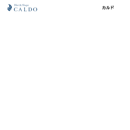
カルド
施設案内
プログラム
スケジュール
ジム