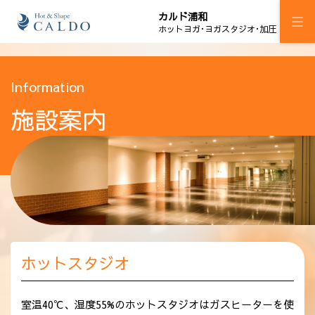
カルド浦和
ホットヨガ･ヨガスタジオ･加圧
施設案内
Information
施設案内
プログラム
スケジュール
加圧ボディメイキング
料金
ウェルチケ
ホットスタジオ
法人会員
アクセス
室温40℃、湿度55%のホットスタジオはガスヒーターを使