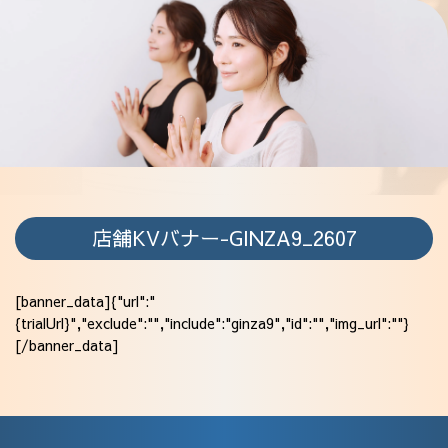
採用情報
店舗KVバナー-GINZA9_2607
[banner_data]{"url":"
{trialUrl}","exclude":"","include":"ginza9","id":"","img_url":""}
[/banner_data]