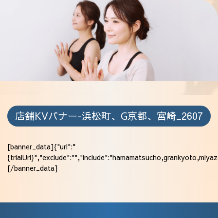
採用情報
店舗KVバナー-浜松町、G京都、宮崎_2607
[banner_data]{"url":"
{trialUrl}","exclude":"","include":"hamamatsucho,grankyoto,miyazak
[/banner_data]