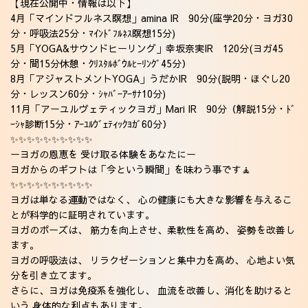
【現在公開中・情報は以下】
4月
「マインドフルネス瞑想」amina IR
90分(座学20分・ヨガ30
分・呼吸法25分・ﾏｲﾝﾄﾞﾌﾙﾈｽ瞑想15分)
5月
「YOGA&サウンドヒーリング」幸坂奈実IR
120分(ヨガ45
分・間15分休憩・ｸﾘｽﾀﾙﾎﾞｳﾙﾋｰﾘﾝｸﾞ45分）
8月「
アジャストメントYOGA
」うだかIR 90分(
説明・ほぐし20
分・レッスン60分・ｼｬﾊﾞｰｱｰｻﾅ10分
)
11月「
アーユルヴェティックヨガ
」Mari IR 90分（解説15分・ﾄﾞ
ｰｼｬ診断15分・ｱｰﾕﾙｳﾞｪﾃｨｯｸﾖｶﾞ60分）
✨️✨️✨️✨️✨️✨️✨️✨️✨️✨️
ーヨガの恩恵を 受け取る体験をあなたにー
ヨガからのギフトは「今という瞬間」を味わう事です🧘
✨️✨️✨️✨️✨️✨️✨️✨️✨️✨️
ヨガは単なる運動ではなく、 心の健康にも大きな影響を与えるこ
とが科学的に証明されています。
ヨガのポーズは、 筋力を向上させ、柔軟性を高め、 姿勢を改善し
ます。
ヨガの呼吸法は、 リラクゼーションと集中力を高め、 心地よい気
分を引き立てます。
さらに、ヨガは免疫系を強化し、 血流を改善し、消化を助けると
いう 身体的な利点もあります。