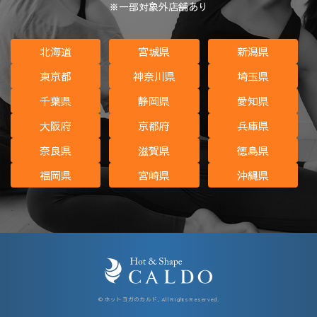
※一部対象外店舗あり
北海道
宮城県
新潟県
東京都
神奈川県
埼玉県
千葉県
静岡県
愛知県
大阪府
京都府
兵庫県
奈良県
滋賀県
徳島県
福岡県
宮崎県
沖縄県
© ホットヨガのカルド, All Rights Reserved.