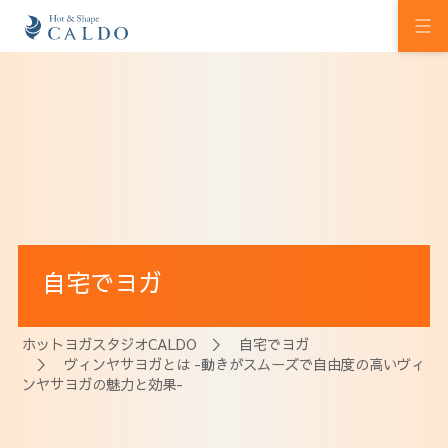
初めての方へ
ホットヨガの効果
カルドの想い
スタジオを探す
自宅でヨガ
プログラム
料金
ホットヨガスタジオCALDO
＞
自宅でヨガ
＞ ヴィンヤサヨガとは -動きがスムーズで自由度の高いヴィ
ウェルチケ
ンヤサヨガの魅力と効果-
法人会員