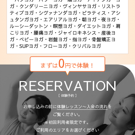
ガ
・クンダリーニヨガ
・ヴィンヤサヨガ
・リストラ
ティブヨガ
・シヴァナンダヨガ
・ピラティス
・アシ
ュタンガヨガ
・エアリアルヨガ
・朝ヨガ
・夜ヨガ
・
ルーシーダットン
・瞑想ヨガ
・ダイエットヨガ
・肩
こりヨガ
・腰痛ヨガ
・ジャイロキネシス
・産後ヨ
ガ
・ベビーヨガ
・岩盤ヨガ
・指ヨガ
・骨盤矯正ヨ
ガ
・SUPヨガ
・フローヨガ
・クリパルヨガ
0
まずは
円で体験！
RESERVATION
［ 体験予約 ］
お申し込みの前に
体験レッスン〜入会の流れ
を
ご覧ください。
※初回利用者限定です。
ご利用のエリアをお選びください