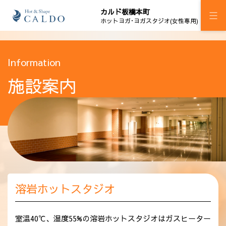
カルド板橋本町
ホットヨガ･ヨガスタジオ(女性専用)
施設案内
Information
施設案内
プログラム
スケジュール
ジム H!M板橋本町
加圧ボディメイキング
料金
溶岩ホットスタジオ
ウェルチケ
法人会員
室温40℃、湿度55%の溶岩ホットスタジオはガスヒーター