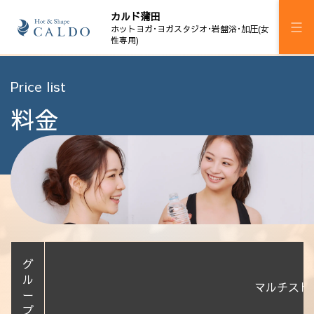
カルド蒲田
ホットヨガ･ヨガスタジオ･岩盤浴･加圧(女
性専用)
施設案内
Price list
料金
プログラム
スケジュール
マピラセミ
加圧ボディメイキング
岩盤浴
グ
料金
ル
マルチスト
ー
ウェルチケ
プ