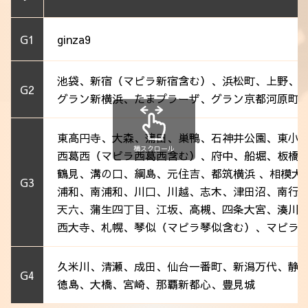
法人会員
G1
ginza9
アクセス
池袋、新宿（マピラ新宿含む）、浜松町、上野、
G2
グラン新横浜、たまプラーザ、グラン京都河原町
東高円寺、大森、蒲田、巣鴨、石神井公園、東小
横スクロール
西葛西（マピラ西葛西含む）、府中、船堀、板橋
鶴見、溝の口、綱島、元住吉、都筑横浜 、相模大
G3
浦和、南浦和、川口、川越、志木、津田沼、南行
天六、蒲生四丁目、江坂、高槻、四条大宮、湊川
西大寺、札幌、琴似（マピラ琴似含む）、マピラ
久米川、清瀬、成田、仙台一番町、新潟万代、静
G4
徳島、大橋、宮崎、那覇新都心、豊見城