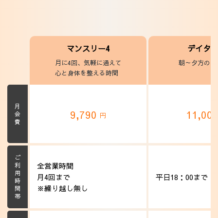
マンスリー4
デイタ
月に4回、気軽に通えて
朝～夕方のヨ
心と身体を整える時間
月会費
9,790
11,00
円
ご利用時間帯
全営業時間
月4回まで
平日18：00まで
※繰り越し無し