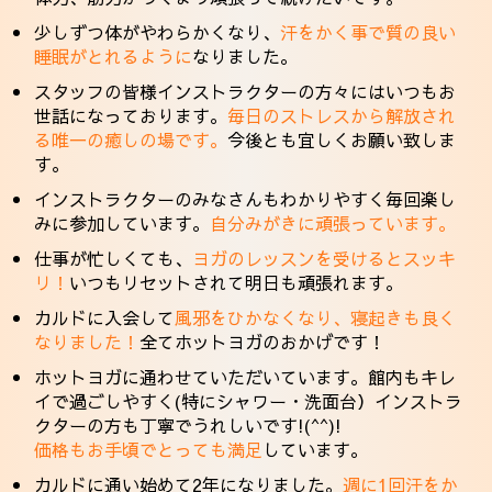
少しずつ体がやわらかくなり、
汗をかく事で質の良い
睡眠がとれるように
なりました。
スタッフの皆様インストラクターの方々にはいつもお
世話になっております。
毎日のストレスから解放され
る唯一の癒しの場です。
今後とも宜しくお願い致しま
す。
インストラクターのみなさんもわかりやすく毎回楽し
みに参加しています。
自分みがきに頑張っています。
仕事が忙しくても、
ヨガのレッスンを受けるとスッキ
リ！
いつもリセットされて明日も頑張れます。
カルドに入会して
風邪をひかなくなり、寝起きも良く
なりました！
全てホットヨガのおかげです！
ホットヨガに通わせていただいています。館内もキレ
イで過ごしやすく(特にシャワー・洗面台）インストラ
クターの方も丁寧でうれしいです!(^^)!
価格もお手頃でとっても満足
しています。
カルドに通い始めて2年になりました。
週に1回汗をか