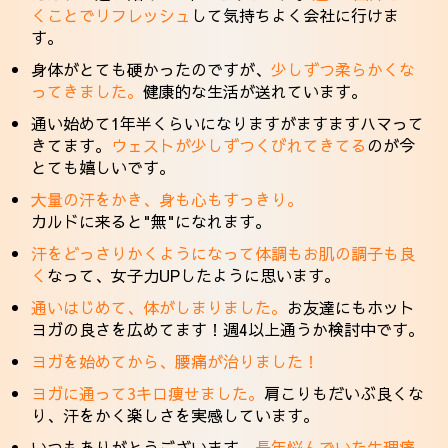
くことでリフレッシュ
して気持ちよく会社に行けま
す。
身体がとても硬かったのですが、
少しずつ柔らかくな
ってきました。
健康的な生活が送れています。
通い始めて1年半くらいになりますがますますハマって
きてます。
ウェストが少しずつくびれてきてる
のが今
とても嬉しいです。
大量の汗をかき、身も心もすっきり。
カルドに来ると"無"になれます。
汗をどっさりかくようになって体調もお肌の調子も良
く
なって、女子力UPしたように思います。
通いはじめて、体がしまりました。
お友達にもホット
ヨガの良さを広めてます！週4以上通うか検討中です。
ヨガを始めてから、腰痛が治りました！
ヨガに通って3キロ痩せました。
肩こりもだいぶ良くな
り、汗をかく楽しさを実感しています。
いつもありがとうございます。
長年悩んでいた生理痛