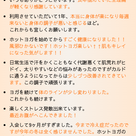
が軽くなり感謝しています。
利用させていただいて1年、
本当に身体が楽になり毎週
来ないと身体の調子が悪いと感じる
ほど。
これからも宜しくお願いします。
ホットヨガを始めてから
すごく健康になりました！！
風邪ひかないです！ホットヨガ楽しい↑↑肌もキレイ
になった気がします！！
日常生活で汗をかくこともなく代謝悪くて肌荒れがヒ
ドイ、太りやすいなどの悩みがあったのですがカルド
に通うようになってからは
少しづつ改善されてきてい
ます。
この調子で頑張ります。
ヨガを続けて
体のラインが少し変わりました。
これからも続けます。
楽しくストレス発散出来ています。
最近お腹がへこんできました！
入会して9ヶ月がすぎました。
今まで冷え症だったので
すが今年の冬は全く感じませんでした。
ホットヨガの