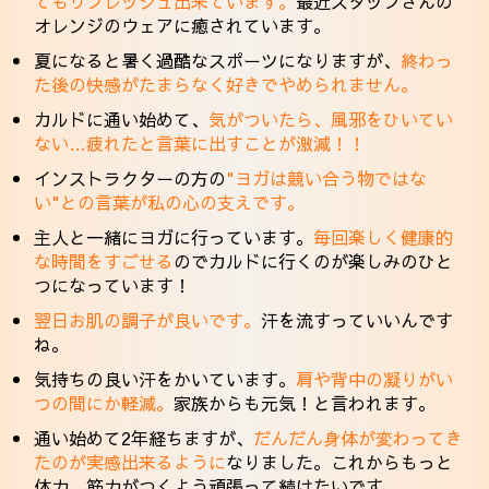
てもリフレッシュ出来ています。
最近スタッフさんの
オレンジのウェアに癒されています。
夏になると暑く過酷なスポーツになりますが、
終わっ
た後の快感がたまらなく好きでやめられません。
カルドに通い始めて、
気がついたら、風邪をひいてい
ない…疲れたと言葉に出すことが激減！！
インストラクターの方の
"ヨガは競い合う物ではな
い"との言葉が私の心の支えです。
主人と一緒にヨガに行っています。
毎回楽しく健康的
な時間をすごせる
のでカルドに行くのが楽しみのひと
つになっています！
翌日お肌の調子が良いです。
汗を流すっていいんです
ね。
気持ちの良い汗をかいています。
肩や背中の凝りがい
つの間にか軽減。
家族からも元気！と言われます。
通い始めて2年経ちますが、
だんだん身体が変わってき
たのが実感出来るように
なりました。これからもっと
体力、筋力がつくよう頑張って続けたいです。