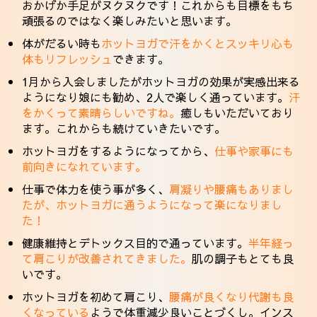
おかげか手足がヌクヌクです！これからも目標をもち
頑張るのではなく楽しみたいと思います。
体がだるい時も
ホットヨガで汗をかくとスッキリ心も
体もリフレッシュ
できます。
1月から入会しましたがホットヨガの効果が実感出来る
ようになり娘にも勧め、2人で楽しく通っています。
汗
をかくって素晴らしいですね。
癒しもいただいており
ます。これからも続けていきたいです。
ホットヨガをするようになってから、
仕事や家事にも
前向きになれています。
仕事で体力を使う事が多く、
肩凝りや腰痛もありまし
たが、ホットヨガに通うようになって楽になりまし
た！
健康維持とデトックス目的で通っています。
半年経っ
て肩こりが改善されてきました。
肌の調子もとても良
いです。
ホットヨガを初めて肩こり、
腰痛が良くなり代謝も良
くなっている
ようで体重減少良いことづくし。インス