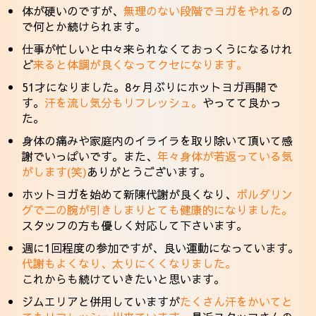
体が硬いのですが、
無理のない段階でヨガをやれる
の
で何とか続けられます。
仕事が忙しいと中々来られなくておっくうになるけれ
ど
来ると体調が良くなってクセになります。
51才になりました。8ヶ月ぶりにホットヨガ再開で
す。
汗を流し気分もリフレッシュ。
やってて良かっ
た。
身体の痛みや家庭内のイライラを取り除いて頂いて感
謝でいっぱいです。また、
年々身体が若返っている気
がします(笑)
ありがとうございます。
ホットヨガを始めて新陳代謝が良くなり、
ボルダリン
グで二の腕が引きしまりとても健康的になりました。
スタッフの方も優しく対応して下さいます。
週に1回程度の参加ですが、良い運動になっています。
代謝もよくなり、太りにくくなりました。
これからも続けていきたいと思います。
ジムエリアと併用していますが
たくさん汗をかいてと