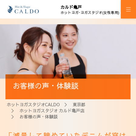
カルド亀戸
ホットヨガ･ヨガスタジオ(女性専用)
施設案内
プログラム
スケジュール
料金
お客様の声・体験談
ウェルチケ
法人会員
ホットヨガスタジオCALDO
＞
東京都
＞
ホットヨガスタジオ カルド亀戸店
アクセス
＞ お客様の声・体験談
「減量して諦めていたデニムが穿け