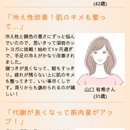
(42歳)
「冷え性改善！肌のキメも整っ
て…」
冷え性と顔色の悪さにずっと悩ん
でいたので、思いきって溶岩ホッ
トヨガに挑戦！始めて1ヶ月過ぎ
で、手足の冷えがかなり改善され
ました。
寝つきが良くなって、朝もすっき
り。疲れが残らない上に肌のキメ
も整ってきて、いい事尽くしで
す。周りからも褒められるのが嬉
山口 有希さん
しい！
(31歳)
「代謝が良くなって筋肉量がアッ
プ！」