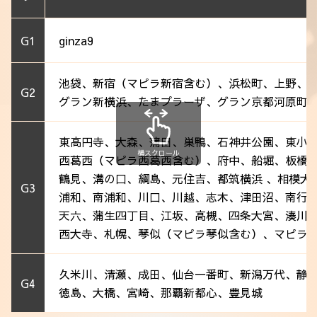
G1
ginza9
池袋、新宿（マピラ新宿含む）、浜松町、上野、
G2
グラン新横浜、たまプラーザ、グラン京都河原町
東高円寺、大森、蒲田、巣鴨、石神井公園、東小
横スクロール
西葛西（マピラ西葛西含む）、府中、船堀、板橋
鶴見、溝の口、綱島、元住吉、都筑横浜 、相模大
G3
浦和、南浦和、川口、川越、志木、津田沼、南行
天六、蒲生四丁目、江坂、高槻、四条大宮、湊川
西大寺、札幌、琴似（マピラ琴似含む）、マピラ
久米川、清瀬、成田、仙台一番町、新潟万代、静
G4
徳島、大橋、宮崎、那覇新都心、豊見城