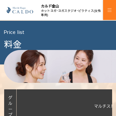
カルド金山
ホットヨガ･ヨガスタジオ･ピラティス(女性
専用)
施設案内
Price list
料金
プログラム
スケジュール
料金
ウェルチケ
法人会員
グ
アクセス
ル
マルチスト
ー
プ