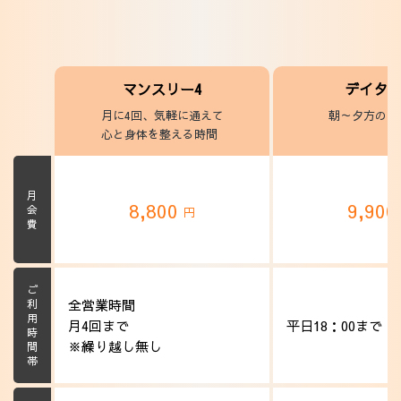
マンスリー4
デイタ
月に4回、気軽に通えて
朝～夕方のヨ
心と身体を整える時間
月会費
8,800
9,90
円
ご利用時間帯
全営業時間
月4回まで
平日18：00まで
※繰り越し無し