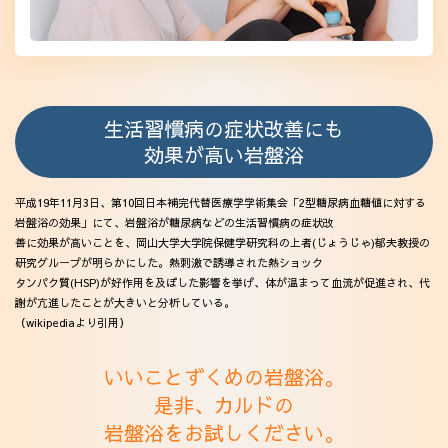
生活習慣病の症状改善にも
効果が高い岩盤浴
平成19年11月3日、第10回日本補完代替医療学学術集会「2型糖尿病血糖値に対する
岩盤浴の効果」にて、岩盤浴が糖尿病などの生活習慣病の症状改
善に効果が高いことを、岡山大学大学院保健学研究科の上者(じょうじゃ)郁夫教授の
研究グループが明らかにした。熱刺激で誘導された熱ショック
タンパク質(HSP)が好作用を及ぼした影響を挙げ、体が温まって血流が促進され、代
謝が亢進したことが大きいと分析している。
（wikipediaより引用）
いいことずくめの岩盤浴。
是非、カルドの
岩盤浴をお試しください。