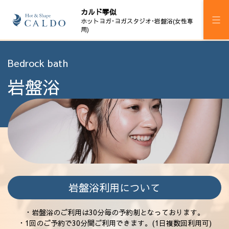
カルド琴似
ホットヨガ･ヨガスタジオ･岩盤浴(女性専
用)
施設案内
Bedrock bath
岩盤浴
プログラム
スケジュール
マシンピラティス
岩盤浴
料金
岩盤浴利用について
ウェルチケ
・岩盤浴のご利用は30分毎の予約制となっております。
法人会員
・1回のご予約で30分間ご利用できます。(1日複数回利用可)