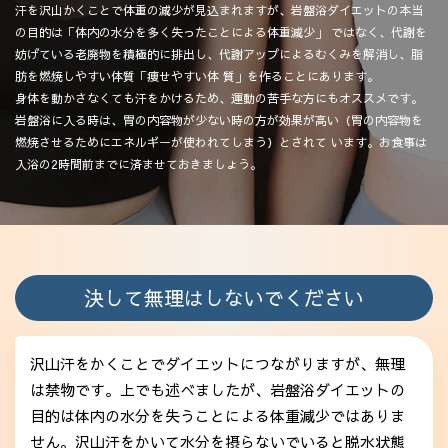
汗を沢山かくことで体重の減少が見込まれますが、岩盤浴ダイエットの本当
の目的は「体内の水分を多く失ったことによる体重減少」
ではなく、代謝を
妨げている老廃物を積極的に排出し、代謝アップによるむくみを解消し、脂
肪を燃焼しやすい体質「痩せやすい体
質」を作ることにあります。
身体を動かさなくても汗をかけるため、運動の苦手な方にもオススメです。
岩盤浴に入る時は、胃の内容物が少ない時の方が効果が高い（胃の内容物を
燃焼させるためにエネルギーが使われてしまう）とされて
います。お食事は
入浴の2時間前までに済ませておきましょう。
決して無理はしないでください
沢山汗をかくことでダイエットにつながりますが、無理
は禁物です。上でも述べましたが、岩盤浴ダイエットの
目的は体内の水分を失うことによる体重減少ではありま
せん。沢山汗をかいて水分を摂らないでいると脱水状態