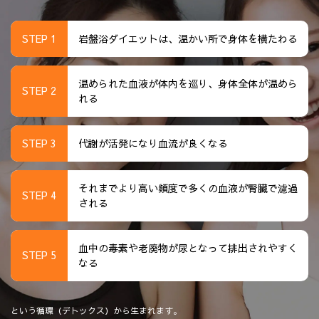
STEP 1
岩盤浴ダイエットは、温かい所で身体を横たわる
温められた血液が体内を巡り、身体全体が温めら
STEP 2
れる
STEP 3
代謝が活発になり血流が良くなる
それまでより高い頻度で多くの血液が腎臓で濾過
STEP 4
される
血中の毒素や老廃物が尿となって排出されやすく
STEP 5
なる
という循環（デトックス）から生まれます。