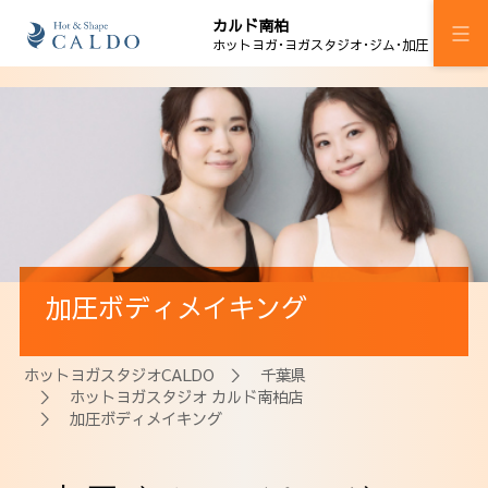
カルド南柏
ホットヨガ･ヨガスタジオ･ジム･加圧
施設案内
プログラム
スケジュール
マピラセミ
加圧ボディメイキング
ジム
加圧ボディメイキング
ホットヨガスタジオCALDO
＞
千葉県
＞
ホットヨガスタジオ カルド南柏店
料金
＞ 加圧ボディメイキング
ウェルチケ