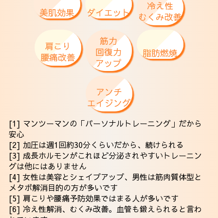
冷え性
美肌効果
ダイエット
むくみ改善
筋力
肩こり
回復力
脂肪燃焼
腰痛改善
アップ
アンチ
エイジング
[1] マンツーマンの「パーソナルトレーニング」だから
安心
[2] 加圧は週1回約30分くらいだから、続けられる
[3] 成長ホルモンがこれほど分泌されやすいトレーニン
グは他にはありません
[4] 女性は美容とシェイプアップ、男性は筋肉質体型と
メタボ解消目的の方が多いです
[5] 肩こりや腰痛予防効果ではまる人が多いです
[6] 冷え性解消、むくみ改善。血管も鍛えられると言わ