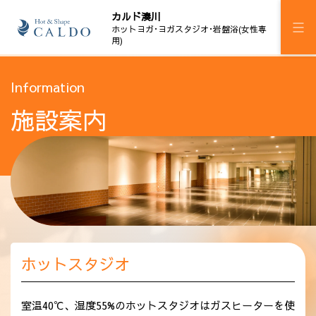
カルド湊川
ホットヨガ･ヨガスタジオ･岩盤浴(女性専
用)
施設案内
Information
施設案内
プログラム
スケジュール
岩盤浴
料金
ウェルチケ
ホットスタジオ
法人会員
アクセス
室温40℃、湿度55%のホットスタジオはガスヒーターを使