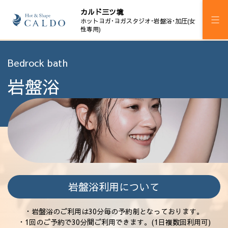
カルド三ツ境
ホットヨガ･ヨガスタジオ･岩盤浴･加圧(女
性専用)
施設案内
Bedrock bath
岩盤浴
プログラム
スケジュール
加圧ボディメイキング
岩盤浴
料金
岩盤浴利用について
ウェルチケ
・岩盤浴のご利用は30分毎の予約制となっております。
法人会員
・1回のご予約で30分間ご利用できます。(1日複数回利用可)