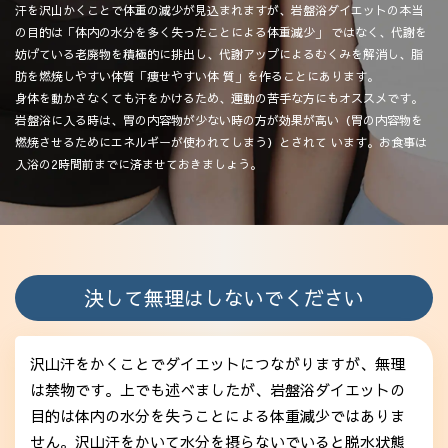
汗を沢山かくことで体重の減少が見込まれますが、岩盤浴ダイエットの本当
の目的は「体内の水分を多く失ったことによる体重減少」
ではなく、代謝を
妨げている老廃物を積極的に排出し、代謝アップによるむくみを解消し、脂
肪を燃焼しやすい体質「痩せやすい体
質」を作ることにあります。
身体を動かさなくても汗をかけるため、運動の苦手な方にもオススメです。
岩盤浴に入る時は、胃の内容物が少ない時の方が効果が高い（胃の内容物を
燃焼させるためにエネルギーが使われてしまう）とされて
います。お食事は
入浴の2時間前までに済ませておきましょう。
決して無理はしないでください
沢山汗をかくことでダイエットにつながりますが、無理
は禁物です。上でも述べましたが、岩盤浴ダイエットの
目的は体内の水分を失うことによる体重減少ではありま
せん。沢山汗をかいて水分を摂らないでいると脱水状態