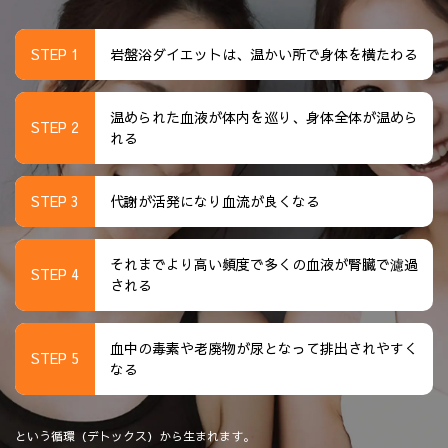
STEP 1
岩盤浴ダイエットは、温かい所で身体を横たわる
温められた血液が体内を巡り、身体全体が温めら
STEP 2
れる
STEP 3
代謝が活発になり血流が良くなる
それまでより高い頻度で多くの血液が腎臓で濾過
STEP 4
される
血中の毒素や老廃物が尿となって排出されやすく
STEP 5
なる
という循環（デトックス）から生まれます。