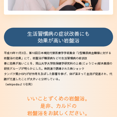
生活習慣病の症状改善にも
効果が高い岩盤浴
平成19年11月3日、第10回日本補完代替医療学学術集会「2型糖尿病血糖値に対する
岩盤浴の効果」にて、岩盤浴が糖尿病などの生活習慣病の症状改
善に効果が高いことを、岡山大学大学院保健学研究科の上者(じょうじゃ)郁夫教授の
研究グループが明らかにした。熱刺激で誘導された熱ショック
タンパク質(HSP)が好作用を及ぼした影響を挙げ、体が温まって血流が促進され、代
謝が亢進したことが大きいと分析している。
（wikipediaより引用）
いいことずくめの岩盤浴。
是非、カルドの
岩盤浴をお試しください。