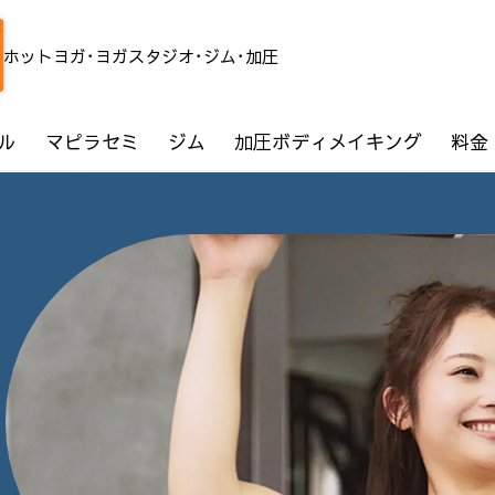
ホットヨガ･ヨガスタジオ･ジム･加圧
ル
マピラセミ
ジム
加圧ボディメイキング
料金