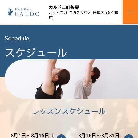
カルド三軒茶屋
ホットヨガ･ヨガスタジオ･岩盤浴･(女性専
用)
施設案内
Schedule
スケジュール
プログラム
スケジュール
マピラセミ
ジム
岩盤浴
レッスンスケジュール
料金
ウェルチケ
8月1日～8月15日ス
8月16日～8月31日