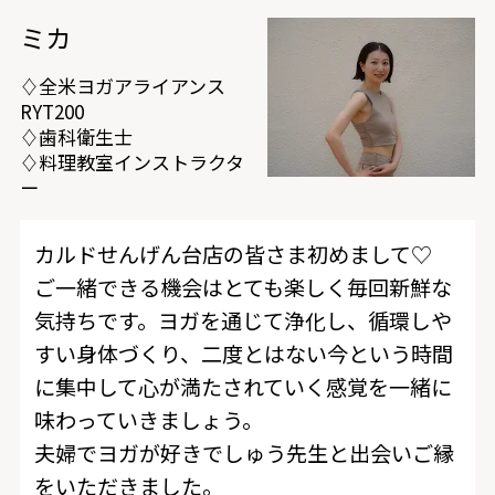
ミカ
♢全米ヨガアライアンス
RYT200
♢歯科衛生士
♢料理教室インストラクタ
ー
カルドせんげん台店の皆さま初めまして♡
ご一緒できる機会はとても楽しく毎回新鮮な
気持ちです。ヨガを通じて浄化し、循環しや
すい身体づくり、二度とはない今という時間
に集中して心が満たされていく感覚を一緒に
味わっていきましょう。
夫婦でヨガが好きでしゅう先生と出会いご縁
をいただきました。