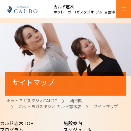
カルド志木
ホットヨガ･ヨガスタジオ･ジム･岩盤浴
施設案内
プログラム
スケジュール
岩盤浴
サイトマップ
料金
ウェルチケ
ホットヨガスタジオCALDO
＞
埼玉県
＞
ホットヨガスタジオ カルド志木店
＞ サイトマップ
法人会員
カルド志木TOP
施設案内
アクセス
プログラム
スケジュール