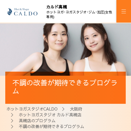
カルド高槻
ホットヨガ･ヨガスタジオ･ジム･加圧(女性
専用)
施設案内
プログラム
スケジュール
サーキット式フィットネス
不調の改善が期待できるプログラ
加圧ボディメイキング
ム
料金
ホットヨガスタジオCALDO
＞
大阪府
ウェルチケ
＞
ホットヨガスタジオ カルド高槻店
＞
高槻店のプログラム
法人会員
＞ 不調の改善が期待できるプログラム