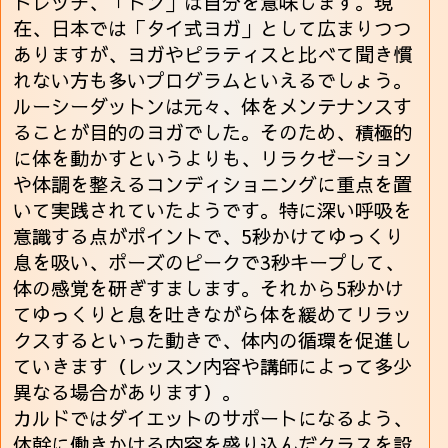
トレッチ、「トン」は自分を意味します。現
在、日本では「タイ式ヨガ」として広まりつつ
ありますが、ヨガやピラティスと比べて聞き慣
れない方も多いプログラムといえるでしょう。
ルーシーダットンは元々、体をメンテナンスす
ることが目的のヨガでした。そのため、積極的
に体を動かすというよりも、リラクゼーション
や体調を整えるコンディショニングに重点を置
いて実践されていたようです。特に深い呼吸を
意識する点がポイントで、5秒かけてゆっくり
息を吸い、ポーズのピークで3秒キープして、
体の感覚を研ぎすまします。それから5秒かけ
てゆっくりと息を吐きながら体を緩めてリラッ
クスするといった動きで、体内の循環を促進し
ていきます（レッスン内容や講師によって多少
異なる場合があります）。
カルドではダイエットのサポートになるよう、
体幹に働きかける内容を盛り込んだクラスを設