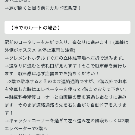
→扉が開くと目の前にカルド徳島店！
【車でのルートの場合】
駅前のロータリーを左折で入り、道なりに進みます！(車線は
外側がオススメ ※停止車両に注意)
→クレメントホテルすぐ左の立体駐車場へ左折で進みます。
→道なりに進むと改札口が見えます！そこで駐車券を発行し
ます！駐車券は必ず店舗までお持ちください！
→2階で駐車するとそのまま連絡通路ですが、2階以外でお車
を停車した時はエレベーターを使って2階までおりて下さい。
→駐車料金精算コーナーと自販機の間を通過し道なりに進み
ます！そのまま連絡通路の先を右に曲がり自動ドアを入りま
す！
→キャッシュコーナーを過ぎて左へ進み左の階段もしくは2階
エレベーターで3階へ