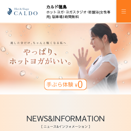
カルド徳島
ホットヨガ･ヨガスタジオ･岩盤浴(女性専
用) 駐車場3時間無料
施設案内
プログラム
スケジュール
岩盤浴
料金
ウェルチケ
法人会員
NEWS&INFORMATION
アクセス
［ ニュース&インフォメーション ］