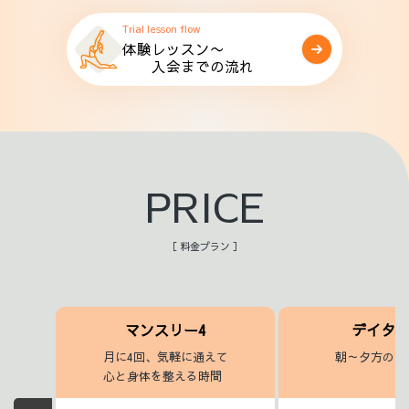
Trial lesson flow
体験レッスン〜
入会までの流れ
PRICE
［ 料金プラン ］
マンスリー4
デイタ
月に4回、気軽に通えて
朝～夕方のヨ
心と身体を整える時間