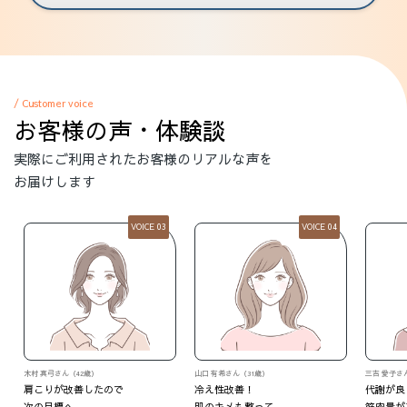
/ Customer voice
お客様の声・体験談
実際にご利用されたお客様のリアルな声を
お届けします
VOICE 04
VOICE 05
山口 有希さん（31歳）
三吉 愛子さん（37歳）
M・Oさん
冷え性改善！
代謝が良くなって
いつの間
肌のキメも整って…
筋肉量がアップ！