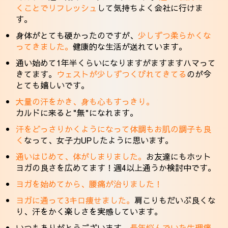
くことでリフレッシュ
して気持ちよく会社に行けま
す。
身体がとても硬かったのですが、
少しずつ柔らかくな
ってきました。
健康的な生活が送れています。
通い始めて1年半くらいになりますがますますハマって
きてます。
ウェストが少しずつくびれてきてる
のが今
とても嬉しいです。
大量の汗をかき、身も心もすっきり。
カルドに来ると"無"になれます。
汗をどっさりかくようになって体調もお肌の調子も良
く
なって、女子力UPしたように思います。
通いはじめて、体がしまりました。
お友達にもホット
ヨガの良さを広めてます！週4以上通うか検討中です。
ヨガを始めてから、腰痛が治りました！
ヨガに通って3キロ痩せました。
肩こりもだいぶ良くな
り、汗をかく楽しさを実感しています。
いつもありがとうございます。
長年悩んでいた生理痛