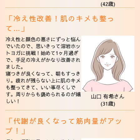
(42歳)
「冷え性改善！肌のキメも整っ
て…」
冷え性と顔色の悪さにずっと悩ん
でいたので、思いきって溶岩ホッ
トヨガに挑戦！始めて1ヶ月過ぎ
で、手足の冷えがかなり改善され
ました。
寝つきが良くなって、朝もすっき
り。疲れが残らない上に肌のキメ
も整ってきて、いい事尽くしで
す。周りからも褒められるのが嬉
山口 有希さん
しい！
(31歳)
「代謝が良くなって筋肉量がアッ
プ！」