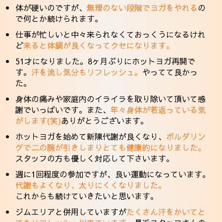
体が硬いのですが、
無理のない段階でヨガをやれる
の
で何とか続けられます。
仕事が忙しいと中々来られなくておっくうになるけれ
ど
来ると体調が良くなってクセになります。
51才になりました。8ヶ月ぶりにホットヨガ再開で
す。
汗を流し気分もリフレッシュ。
やってて良かっ
た。
身体の痛みや家庭内のイライラを取り除いて頂いて感
謝でいっぱいです。また、
年々身体が若返っている気
がします(笑)
ありがとうございます。
ホットヨガを始めて新陳代謝が良くなり、
ボルダリン
グで二の腕が引きしまりとても健康的になりました。
スタッフの方も優しく対応して下さいます。
週に1回程度の参加ですが、良い運動になっています。
代謝もよくなり、太りにくくなりました。
これからも続けていきたいと思います。
ジムエリアと併用していますが
たくさん汗をかいてと