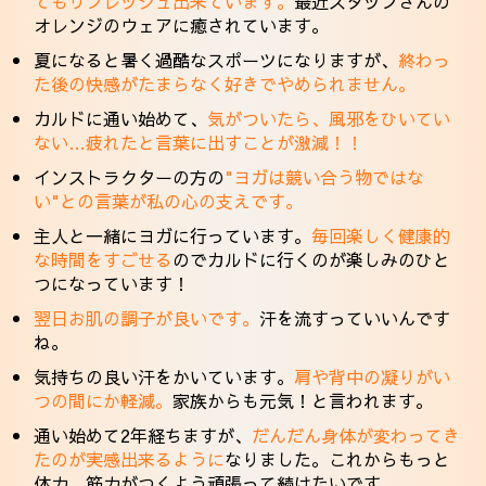
てもリフレッシュ出来ています。
最近スタッフさんの
オレンジのウェアに癒されています。
夏になると暑く過酷なスポーツになりますが、
終わっ
た後の快感がたまらなく好きでやめられません。
カルドに通い始めて、
気がついたら、風邪をひいてい
ない…疲れたと言葉に出すことが激減！！
インストラクターの方の
"ヨガは競い合う物ではな
い"との言葉が私の心の支えです。
主人と一緒にヨガに行っています。
毎回楽しく健康的
な時間をすごせる
のでカルドに行くのが楽しみのひと
つになっています！
翌日お肌の調子が良いです。
汗を流すっていいんです
ね。
気持ちの良い汗をかいています。
肩や背中の凝りがい
つの間にか軽減。
家族からも元気！と言われます。
通い始めて2年経ちますが、
だんだん身体が変わってき
たのが実感出来るように
なりました。これからもっと
体力、筋力がつくよう頑張って続けたいです。