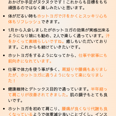
おかげか手足がヌクヌクです！これからも目標をもち
頑張るのではなく楽しみたいと思います。
体がだるい時も
ホットヨガで汗をかくとスッキリ心も
体もリフレッシュ
できます。
1月から入会しましたがホットヨガの効果が実感出来る
ようになり娘にも勧め、2人で楽しく通っています。
汗
をかくって素晴らしいですね。
癒しもいただいており
ます。これからも続けていきたいです。
ホットヨガをするようになってから、
仕事や家事にも
前向きになれています。
仕事で体力を使う事が多く、
肩凝りや腰痛もありまし
たが、ホットヨガに通うようになって楽になりまし
た！
健康維持とデトックス目的で通っています。
半年経っ
て肩こりが改善されてきました。
肌の調子もとても良
いです。
ホットヨガを初めて肩こり、
腰痛が良くなり代謝も良
くなっている
ようで体重減少良いことづくし。インス