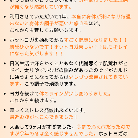
が軽くなり感謝しています。
利用させていただいて1年、
本当に身体が楽になり毎週
来ないと身体の調子が悪いと感じる
ほど。
これからも宜しくお願いします。
ホットヨガを始めてから
すごく健康になりました！！
風邪ひかないです！ホットヨガ楽しい↑↑肌もキレイ
になった気がします！！
日常生活で汗をかくこともなく代謝悪くて肌荒れがヒ
ドイ、太りやすいなどの悩みがあったのですがカルド
に通うようになってからは
少しづつ改善されてきてい
ます。
この調子で頑張ります。
ヨガを続けて
体のラインが少し変わりました。
これからも続けます。
楽しくストレス発散出来ています。
最近お腹がへこんできました！
入会して9ヶ月がすぎました。
今まで冷え症だったので
すが今年の冬は全く感じませんでした。
ホットヨガの