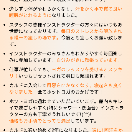
少しずつ体がやわらかくなり、
汗をかく事で質の良い
睡眠がとれるように
なりました。
スタッフの皆様インストラクターの方々にはいつもお
世話になっております。
毎日のストレスから解放され
る唯一の癒しの場です。
今後とも宜しくお願い致しま
す。
インストラクターのみなさんもわかりやすく毎回楽し
みに参加しています。
自分みがきに頑張っています。
仕事が忙しくても、
ヨガのレッスンを受けるとスッキ
リ！
いつもリセットされて明日も頑張れます。
カルドに入会して
風邪をひかなくなり、寝起きも良く
なりました！
全てホットヨガのおかげです！
ホットヨガに通わせていただいています。館内もキレ
イで過ごしやすく(特にシャワー・洗面台）インストラ
クターの方も丁寧でうれしいです!(^^)!
価格もお手頃でとっても満足
しています。
カルドに通い始めて2年になりました。
週に1回汗をか