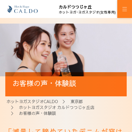
カルドつつじヶ丘
ホットヨガ･ヨガスタジオ(女性専用)
施設案内
プログラム
スケジュール
料金
お客様の声・体験談
ウェルチケ
法人会員
ホットヨガスタジオCALDO
＞
東京都
＞
ホットヨガスタジオ カルドつつじヶ丘店
アクセス
＞ お客様の声・体験談
「減量して諦めていたデニムが穿け