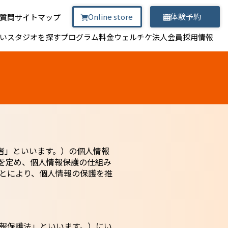
Online store
体験予約
質問
サイトマップ
い
スタジオを探す
プログラム
料金
ウェルチケ
法人会員
採用情報
用者」といいます。）の個人情報
を定め、個人情報保護の仕組み
とにより、個人情報の保護を推
報保護法」といいます。）にい