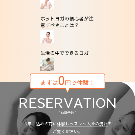
ホットヨガの初心者が注
意すべきことは？
生活の中でできるヨガ
0
まずは
円で体験！
RESERVATION
［ 体験予約 ］
お申し込みの前に
体験レッスン〜入会の流れ
を
ご覧ください。