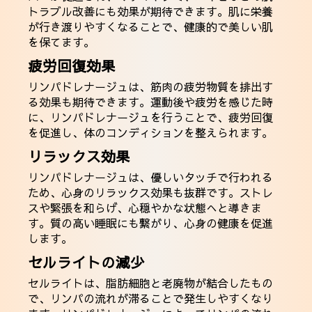
トラブル改善にも効果が期待できます。肌に栄養
が行き渡りやすくなることで、健康的で美しい肌
を保てます。
疲労回復効果
リンパドレナージュは、筋肉の疲労物質を排出す
る効果も期待できます。運動後や疲労を感じた時
に、リンパドレナージュを行うことで、疲労回復
を促進し、体のコンディションを整えられます。
リラックス効果
リンパドレナージュは、優しいタッチで行われる
ため、心身のリラックス効果も抜群です。ストレ
スや緊張を和らげ、心穏やかな状態へと導きま
す。質の高い睡眠にも繋がり、心身の健康を促進
します。
セルライトの減少
セルライトは、脂肪細胞と老廃物が結合したもの
で、リンパの流れが滞ることで発生しやすくなり