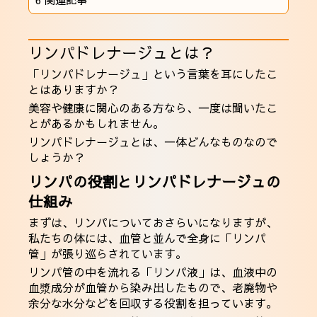
リンパドレナージュとは？
「リンパドレナージュ」という言葉を耳にしたこ
とはありますか？
美容や健康に関心のある方なら、一度は聞いたこ
とがあるかもしれません。
リンパドレナージュとは、一体どんなものなので
しょうか？
リンパの役割とリンパドレナージュの
仕組み
まずは、リンパについておさらいになりますが、
私たちの体には、血管と並んで全身に「リンパ
管」が張り巡らされています。
リンパ管の中を流れる「リンパ液」は、血液中の
血漿成分が血管から染み出したもので、老廃物や
余分な水分などを回収する役割を担っています。