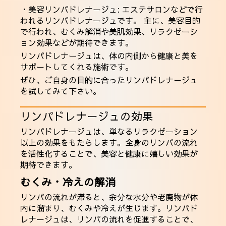
・美容リンパドレナージュ: エステサロンなどで行
われるリンパドレナージュです。 主に、美容目的
で行われ、むくみ解消や美肌効果、リラクゼーシ
ョン効果などが期待できます。
リンパドレナージュは、体の内側から健康と美を
サポートしてくれる施術です。
ぜひ、ご自身の目的に合ったリンパドレナージュ
を試してみて下さい。
リンパドレナージュの効果
リンパドレナージュは、単なるリラクゼーション
以上の効果をもたらします。全身のリンパの流れ
を活性化することで、美容と健康に嬉しい効果が
期待できます。
むくみ・冷えの解消
リンパの流れが滞ると、余分な水分や老廃物が体
内に溜まり、むくみや冷えが生じます。リンパド
レナージュは、リンパの流れを促進することで、