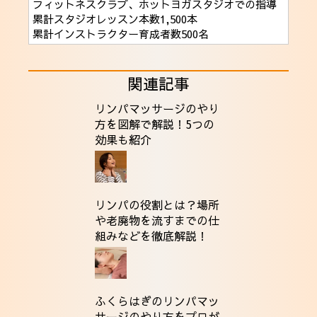
フィットネスクラブ、ホットヨガスタジオでの指導
累計スタジオレッスン本数1,500本
累計インストラクター育成者数500名
関連記事
リンパマッサージのやり
方を図解で解説！5つの
効果も紹介
リンパの役割とは？場所
や老廃物を流すまでの仕
組みなどを徹底解説！
ふくらはぎのリンパマッ
サージのやり方をプロが