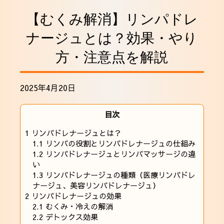
採用情報
【むくみ解消】リンパドレ
ナージュとは？効果・やり
方・注意点を解説
2025年4月20日
目次
1
リンパドレナージュとは？
1.1
リンパの役割とリンパドレナージュの仕組み
1.2
リンパドレナージュとリンパマッサージの違
い
1.3
リンパドレナージュの種類（医療リンパドレ
ナージュ、美容リンパドレナージュ）
2
リンパドレナージュの効果
2.1
むくみ・冷えの解消
2.2
デトックス効果