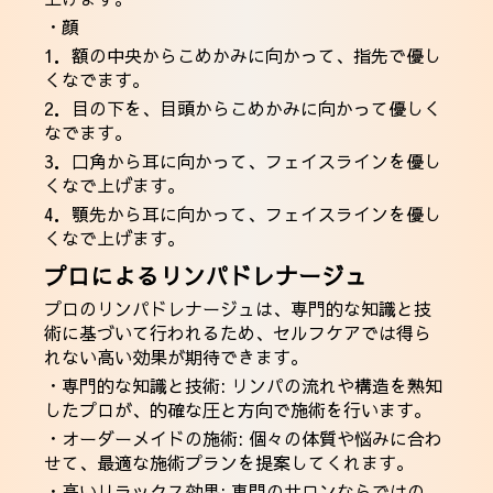
・顔
1．額の中央からこめかみに向かって、指先で優し
くなでます。
2．目の下を、目頭からこめかみに向かって優しく
なでます。
3．口角から耳に向かって、フェイスラインを優し
くなで上げます。
4．顎先から耳に向かって、フェイスラインを優し
くなで上げます。
プロによるリンパドレナージュ
プロのリンパドレナージュは、専門的な知識と技
術に基づいて行われるため、セルフケアでは得ら
れない高い効果が期待できます。
・専門的な知識と技術: リンパの流れや構造を熟知
したプロが、的確な圧と方向で施術を行います。
・オーダーメイドの施術: 個々の体質や悩みに合わ
せて、最適な施術プランを提案してくれます。
・高いリラックス効果: 専門のサロンならではの、