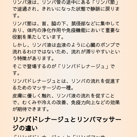
リンパ液は、リンパ管の途中にある「リンパ節」
で濾過され、きれいになった状態で静脈に戻りま
す。
リンパ節は、首、脇の下、鼠径部などに集中して
おり、体内の浄化作用や免疫機能において重要な
役割を果たしています。
しかし、リンパ液は血液のように心臓のポンプで
流れるわけではないため、流れが滞りやすいとい
う特徴があります。
そこで登場するのが「リンパドレナージュ」で
す。
リンパドレナージュとは、リンパの流れを促進す
るためのマッサージの一種。
皮膚に優しく触れ、リンパ液の流れを促すこと
で、むくみや冷えの改善、免疫力向上などの効果
が期待できます。
リンパドレナージュとリンパマッサー
ジの違い
「リンパドレナージュ」と「リンパマッサー