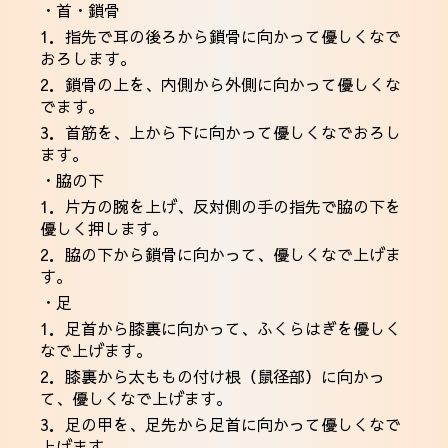
・首・鎖骨
1．指先で耳の後ろから鎖骨に向かって優しくなで
おろします。
2．鎖骨の上を、内側から外側に向かって優しくな
でます。
3．首筋を、上から下に向かって優しくなでおろし
ます。
・脇の下
1．片方の腕を上げ、反対側の手の指先で脇の下を
優しく押します。
2．脇の下から鎖骨に向かって、優しくなで上げま
す。
・足
1．足首から膝裏に向かって、ふくらはぎを優しく
なで上げます。
2．膝裏から太ももの付け根（鼠径部）に向かっ
て、優しくなで上げます。
3．足の甲を、足先から足首に向かって優しくなで
上げます。