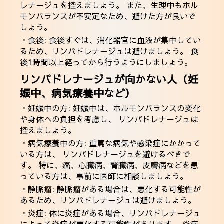
レナージュを控えましょう。 また、生理中もホル
モンバランスが不安定なため、避けた方が良いで
しょう。
・食後: 食後すぐは、消化器官に血液が集中してい
るため、リンパドレナージュは避けましょう。 食
後1時間以上経ってから行うようにしましょう。
リンパドレナージュが向かない人（妊
娠中、病気療養中など）
・妊娠中の方: 妊娠中は、ホルモンバランスの変化
や身体への負担を考慮し、 リンパドレナージュは
控えましょう。
・病気療養中の方: 重篤な病気や感染症にかかって
いる方は、 リンパドレナージュを避けるべきで
す。 特に、癌、心臓病、腎臓病、皮膚病などを患
っている方は、事前に医師に相談しましょう。
・静脈瘤: 静脈瘤がある場合は、悪化する可能性が
あるため、リンパドレナージュは避けましょう。
・炎症: 体に炎症がある場合、リンパドレナージュ
によって炎症が悪化する可能性があります。 炎症