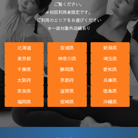
ご覧ください。
※初回利用者限定です。
ご利用のエリアをお選びください
※一部対象外店舗あり
北海道
宮城県
新潟県
東京都
神奈川県
埼玉県
千葉県
静岡県
愛知県
大阪府
京都府
兵庫県
奈良県
滋賀県
徳島県
福岡県
宮崎県
沖縄県