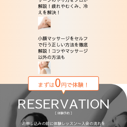
解説！疲れやむくみ、冷
えを解決！
小顔マッサージをセルフ
で行う正しい方法を徹底
解説！コツやマッサージ
以外の方法も
0
まずは
円で体験！
RESERVATION
［ 体験予約 ］
お申し込みの前に
体験レッスン〜入会の流れ
を