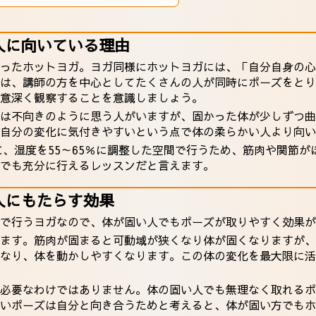
人に向いている理由
ったホットヨガ。ヨガ同様にホットヨガには、「自分自身の心
は、講師の方を中心としてたくさんの人が同時にポーズをとり
意深く観察することを意識しましょう。
は不向きのように思う人がいますが、固かった体が少しずつ曲
自分の変化に気付きやすいという点で体の柔らかい人より向い
0℃、湿度を55～65％に調整した空間で行うため、筋肉や関節
でも充分に行えるレッスンだと言えます。
人にもたらす効果
で行うヨガなので、体が固い人でもポーズが取りやすく効果が
ます。筋肉が固まると可動域が狭くなり体が固くなりますが、
なり、体を動かしやすくなります。この体の変化を最大限に活
必要なわけではありません。体の固い人でも無理なく取れるポ
いポーズは自分と向き合うためと考えると、体が固い方でもホ