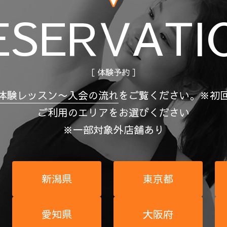
ESERVATI
［ 体験予約 ］
体験レッスン〜入会の流れ
を
ご覧ください。
※初
ご利用のエリアをお選びください
※一部対象外店舗あり
新潟県
東京都
愛知県
大阪府