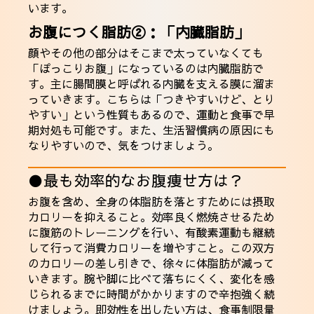
います。
お腹につく脂肪②：「内臓脂肪」
顔やその他の部分はそこまで太っていなくても
「ぽっこりお腹」になっているのは内臓脂肪で
す。主に腸間膜と呼ばれる内臓を支える膜に溜ま
っていきます。こちらは「つきやすいけど、とり
やすい」という性質もあるので、運動と食事で早
期対処も可能です。また、生活習慣病の原因にも
なりやすいので、気をつけましょう。
●最も効率的なお腹痩せ方は？
お腹を含め、全身の体脂肪を落とすためには摂取
カロリーを抑えること。効率良く燃焼させるため
に腹筋のトレーニングを行い、有酸素運動も継続
して行って消費カロリーを増やすこと。この双方
のカロリーの差し引きで、徐々に体脂肪が減って
いきます。腕や脚に比べて落ちにくく、変化を感
じられるまでに時間がかかりますので辛抱強く続
けましょう。即効性を出したい方は、食事制限量