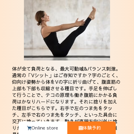
体が全て負荷となる、最大可動域&バランス刺激。
通常の「Vシット」はご存知ですか？字のごとく、
仰向け姿勢から体をVの字に折り曲げて、腹直筋の
上部も下部も収縮させる種目です。手足を伸ばし
て行うことで、テコの原理も働き腹筋にかかる負
荷はかなりハードになります。それに捻りを加え
た種目がこちらです。右手で左のつま先をタッ
チ、左手で右のつま先をタッチ、といった具合に
交互に捻っていきます。動きが直線方向以外に捻
Online store
体験予約
りが加わっているので、バランスも必要とし、難