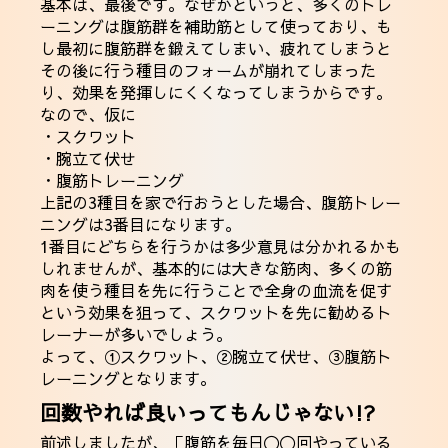
基本は、最後です。なぜかというと、多くのトレ
ーニングは腹筋群を補助筋として使っており、も
し最初に腹筋群を鍛えてしまい、疲れてしまうと
その後に行う種目のフォームが崩れてしまった
り、効果を発揮しにくくなってしまうからです。
なので、仮に
・スクワット
・腕立て伏せ
・腹筋トレーニング
上記の3種目を家で行おうとした場合、腹筋トレー
ニングは3番目になります。
1番目にどちらを行うかは多少意見は分かれるかも
しれませんが、基本的には大きな筋肉、多くの筋
肉を使う種目を先に行うことで全身の血流を促す
という効果を狙って、スクワットを先に勧めるト
レーナーが多いでしょう。
よって、①スクワット、②腕立て伏せ、③腹筋ト
レーニングとなります。
回数やれば良いってもんじゃない!?
前述しましたが、「腹筋を毎日〇〇回やっている