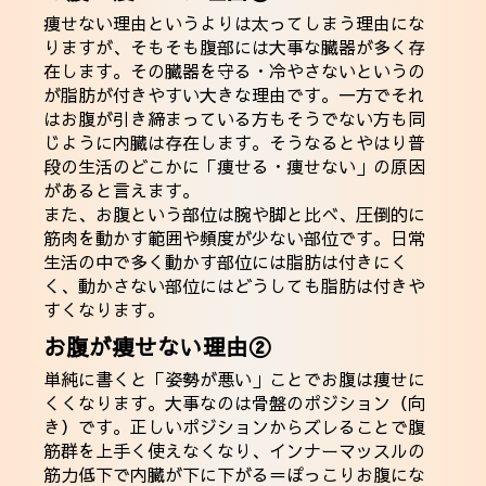
痩せない理由というよりは太ってしまう理由にな
りますが、そもそも腹部には大事な臓器が多く存
在します。その臓器を守る・冷やさないというの
が脂肪が付きやすい大きな理由です。一方でそれ
はお腹が引き締まっている方もそうでない方も同
じように内臓は存在します。そうなるとやはり普
段の生活のどこかに「痩せる・痩せない」の原因
があると言えます。
また、お腹という部位は腕や脚と比べ、圧倒的に
筋肉を動かす範囲や頻度が少ない部位です。日常
生活の中で多く動かす部位には脂肪は付きにく
く、動かさない部位にはどうしても脂肪は付きや
すくなります。
お腹が痩せない理由②
単純に書くと「姿勢が悪い」ことでお腹は痩せに
くくなります。大事なのは骨盤のポジション（向
き）です。正しいポジションからズレることで腹
筋群を上手く使えなくなり、インナーマッスルの
筋力低下で内臓が下に下がる＝ぽっこりお腹にな