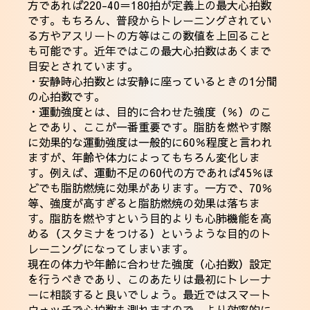
方であれば220-40＝180拍が定義上の最大心拍数
です。もちろん、普段からトレーニングされてい
る方やアスリートの方等はこの数値を上回ること
も可能です。近年ではこの最大心拍数はあくまで
目安とされています。
・安静時心拍数とは安静に座っているときの1分間
の心拍数です。
・運動強度とは、目的に合わせた強度（％）のこ
とであり、ここが一番重要です。脂肪を燃やす際
に効果的な運動強度は一般的に60％程度と言われ
ますが、年齢や体力によってもちろん変化しま
す。例えば、運動不足の60代の方であれば45％ほ
どでも脂肪燃焼に効果があります。一方で、70％
等、強度が高すぎると脂肪燃焼の効果は落ちま
す。脂肪を燃やすという目的よりも心肺機能を高
める（スタミナをつける）というような目的のト
レーニングになってしまいます。
現在の体力や年齢に合わせた強度（心拍数）設定
を行うべきであり、このあたりは最初にトレーナ
ーに相談すると良いでしょう。最近ではスマート
ウォッチで心拍数も測れますので、より効率的に