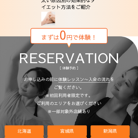
イエット方法をご紹介
0
まずは
円で体験！
RESERVATION
［ 体験予約 ］
お申し込みの前に
体験レッスン〜入会の流れ
を
ご覧ください。
※初回利用者限定です。
ご利用のエリアをお選びください
※一部対象外店舗あり
北海道
宮城県
新潟県