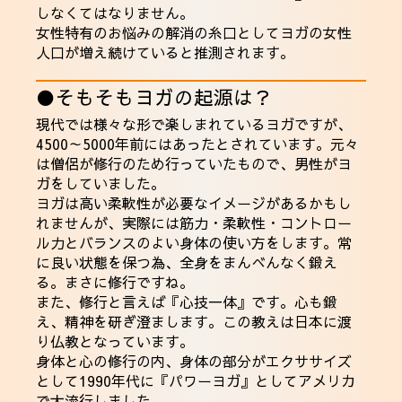
しなくてはなりません。
女性特有のお悩みの解消の糸口としてヨガの女性
人口が増え続けていると推測されます。
●そもそもヨガの起源は？
現代では様々な形で楽しまれているヨガですが、
4500～5000年前にはあったとされています。元々
は僧侶が修行のため行っていたもので、男性がヨ
ガをしていました。
ヨガは高い柔軟性が必要なイメージがあるかもし
れませんが、実際には筋力・柔軟性・コントロー
ル力とバランスのよい身体の使い方をします。常
に良い状態を保つ為、全身をまんべんなく鍛え
る。まさに修行ですね。
また、修行と言えば『心技一体』です。心も鍛
え、精神を研ぎ澄まします。この教えは日本に渡
り仏教となっています。
身体と心の修行の内、身体の部分がエクササイズ
として1990年代に『パワーヨガ』としてアメリカ
で大流行しました。