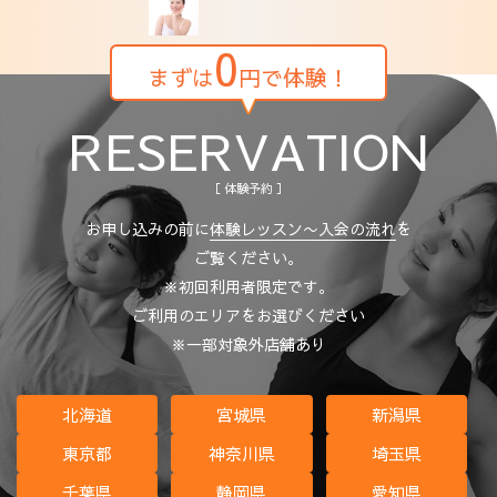
0
まずは
円で体験！
RESERVATION
［ 体験予約 ］
お申し込みの前に
体験レッスン〜入会の流れ
を
ご覧ください。
※初回利用者限定です。
ご利用のエリアをお選びください
※一部対象外店舗あり
北海道
宮城県
新潟県
東京都
神奈川県
埼玉県
千葉県
静岡県
愛知県