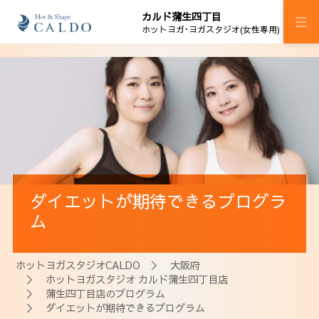
カルド蒲生四丁目
ホットヨガ･ヨガスタジオ(女性専用)
施設案内
プログラム
スケジュール
料金
ダイエットが期待できるプログラ
ウェルチケ
ム
法人会員
ホットヨガスタジオCALDO
＞
大阪府
アクセス
＞
ホットヨガスタジオ カルド蒲生四丁目店
＞
蒲生四丁目店のプログラム
＞ ダイエットが期待できるプログラム