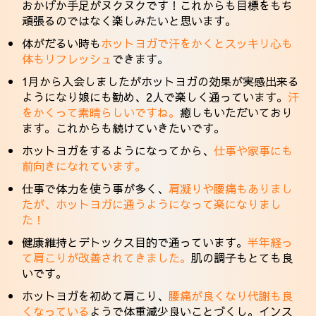
おかげか手足がヌクヌクです！これからも目標をもち
頑張るのではなく楽しみたいと思います。
体がだるい時も
ホットヨガで汗をかくとスッキリ心も
体もリフレッシュ
できます。
1月から入会しましたがホットヨガの効果が実感出来る
ようになり娘にも勧め、2人で楽しく通っています。
汗
をかくって素晴らしいですね。
癒しもいただいており
ます。これからも続けていきたいです。
ホットヨガをするようになってから、
仕事や家事にも
前向きになれています。
仕事で体力を使う事が多く、
肩凝りや腰痛もありまし
たが、ホットヨガに通うようになって楽になりまし
た！
健康維持とデトックス目的で通っています。
半年経っ
て肩こりが改善されてきました。
肌の調子もとても良
いです。
ホットヨガを初めて肩こり、
腰痛が良くなり代謝も良
くなっている
ようで体重減少良いことづくし。インス