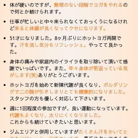
体が硬いのですが、
無理のない段階でヨガをやれる
の
で何とか続けられます。
仕事が忙しいと中々来られなくておっくうになるけれ
ど
来ると体調が良くなってクセになります。
51才になりました。8ヶ月ぶりにホットヨガ再開で
す。
汗を流し気分もリフレッシュ。
やってて良かっ
た。
身体の痛みや家庭内のイライラを取り除いて頂いて感
謝でいっぱいです。また、
年々身体が若返っている気
がします(笑)
ありがとうございます。
ホットヨガを始めて新陳代謝が良くなり、
ボルダリン
グで二の腕が引きしまりとても健康的になりました。
スタッフの方も優しく対応して下さいます。
週に1回程度の参加ですが、良い運動になっています。
代謝もよくなり、太りにくくなりました。
これからも続けていきたいと思います。
ジムエリアと併用していますが
たくさん汗をかいてと