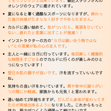
てもリフレッシュ出来ています。
最近スタッフさんの
オレンジのウェアに癒されています。
夏になると暑く過酷なスポーツになりますが、
終わっ
た後の快感がたまらなく好きでやめられません。
カルドに通い始めて、
気がついたら、風邪をひいてい
ない…疲れたと言葉に出すことが激減！！
インストラクターの方の
"ヨガは競い合う物ではな
い"との言葉が私の心の支えです。
主人と一緒にヨガに行っています。
毎回楽しく健康的
な時間をすごせる
のでカルドに行くのが楽しみのひと
つになっています！
翌日お肌の調子が良いです。
汗を流すっていいんです
ね。
気持ちの良い汗をかいています。
肩や背中の凝りがい
つの間にか軽減。
家族からも元気！と言われます。
通い始めて2年経ちますが、
だんだん身体が変わってき
たのが実感出来るように
なりました。これからもっと
体力、筋力がつくよう頑張って続けたいです。