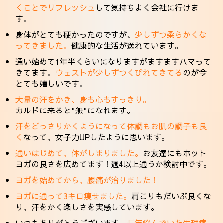
くことでリフレッシュ
して気持ちよく会社に行けま
す。
身体がとても硬かったのですが、
少しずつ柔らかくな
ってきました。
健康的な生活が送れています。
通い始めて1年半くらいになりますがますますハマって
きてます。
ウェストが少しずつくびれてきてる
のが今
とても嬉しいです。
大量の汗をかき、身も心もすっきり。
カルドに来ると"無"になれます。
汗をどっさりかくようになって体調もお肌の調子も良
く
なって、女子力UPしたように思います。
通いはじめて、体がしまりました。
お友達にもホット
ヨガの良さを広めてます！週4以上通うか検討中です。
ヨガを始めてから、腰痛が治りました！
ヨガに通って3キロ痩せました。
肩こりもだいぶ良くな
り、汗をかく楽しさを実感しています。
いつもありがとうございます。
長年悩んでいた生理痛