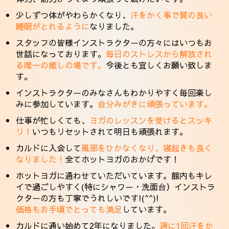
少しずつ体がやわらかくなり、
汗をかく事で質の良い
睡眠がとれるように
なりました。
スタッフの皆様インストラクターの方々にはいつもお
世話になっております。
毎日のストレスから解放され
る唯一の癒しの場です。
今後とも宜しくお願い致しま
す。
インストラクターのみなさんもわかりやすく毎回楽し
みに参加しています。
自分みがきに頑張っています。
仕事が忙しくても、
ヨガのレッスンを受けるとスッキ
リ！
いつもリセットされて明日も頑張れます。
カルドに入会して
風邪をひかなくなり、寝起きも良く
なりました！
全てホットヨガのおかげです！
ホットヨガに通わせていただいています。館内もキレ
イで過ごしやすく(特にシャワー・洗面台）インストラ
クターの方も丁寧でうれしいです!(^^)!
価格もお手頃でとっても満足
しています。
カルドに通い始めて2年になりました。
週に1回汗をか