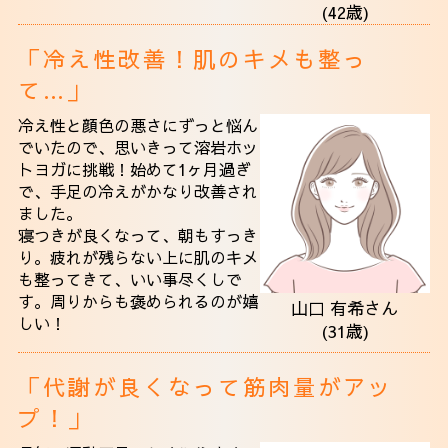
(42歳)
「冷え性改善！肌のキメも整っ
て…」
冷え性と顔色の悪さにずっと悩ん
でいたので、思いきって溶岩ホッ
トヨガに挑戦！始めて1ヶ月過ぎ
で、手足の冷えがかなり改善され
ました。
寝つきが良くなって、朝もすっき
り。疲れが残らない上に肌のキメ
も整ってきて、いい事尽くしで
す。周りからも褒められるのが嬉
山口 有希さん
しい！
(31歳)
「代謝が良くなって筋肉量がアッ
プ！」