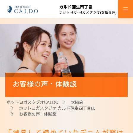
カルド蒲生四丁目
ホットヨガ･ヨガスタジオ(女性専用)
施設案内
プログラム
スケジュール
料金
お客様の声・体験談
ウェルチケ
法人会員
ホットヨガスタジオCALDO
＞
大阪府
＞
ホットヨガスタジオ カルド蒲生四丁目店
アクセス
＞ お客様の声・体験談
「減量して諦めていたデニムが穿け