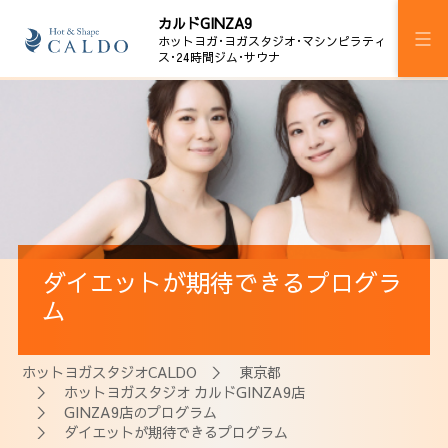
カルドGINZA9
ホットヨガ･ヨガスタジオ･マシンピラティ
ス･24時間ジム･サウナ
施設案内
プログラム
スケジュール
マピラginza9
ダイエットが期待できるプログラ
マピラセミ
ム
24時間ジム
ホットヨガスタジオCALDO
＞
東京都
サウナ
＞
ホットヨガスタジオ カルドGINZA9店
＞
GINZA9店のプログラム
料金
＞ ダイエットが期待できるプログラム