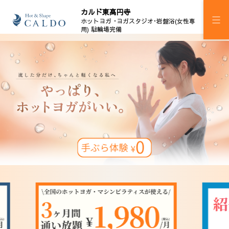
カルド東高円寺
ホットヨガ ･ヨガスタジオ･岩盤浴(女性専
用) 駐輪場完備
施設案内
プログラム
スケジュール
岩盤浴
料金
ウェルチケ
法人会員
アクセス