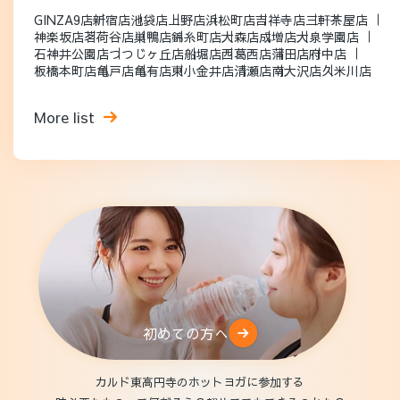
GINZA9店
新宿店
池袋店
上野店
浜松町店
吉祥寺店
三軒茶屋店
神楽坂店
茗荷谷店
巣鴨店
錦糸町店
大森店
成増店
大泉学園店
石神井公園店
つつじヶ丘店
船堀店
西葛西店
蒲田店
府中店
板橋本町店
亀戸店
亀有店
東小金井店
清瀬店
南大沢店
久米川店
More list
初めての方へ
カルド東高円寺のホットヨガに参加する