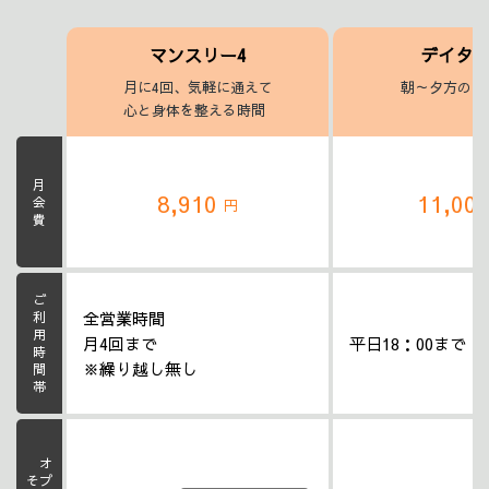
マンスリー4
デイタ
月に4回、気軽に通えて
朝～夕方のヨ
心と身体を整える時間
月会費
8,910
11,00
円
ご利用時間帯
全営業時間
月4回まで
平日18：00まで
※繰り越し無し