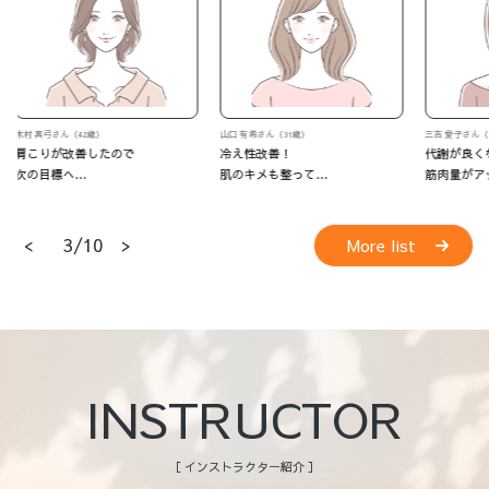
山口 有希さん（31歳）
三吉 愛子さん（37歳）
M・Oさん
冷え性改善！
代謝が良くなって
いつの間
肌のキメも整って…
筋肉量がアップ！
<
>
4/10
More list
INSTRUCTOR
［ インストラクター紹介 ］