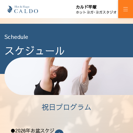
カルド平塚
ホットヨガ･ヨガスタジオ
施設案内
Schedule
スケジュール
プログラム
スケジュール
24時間ジム H!M平塚
加圧ボディメイキング
料金
祝日プログラム
ウェルチケ
法人会員
●2026年お盆スケジ