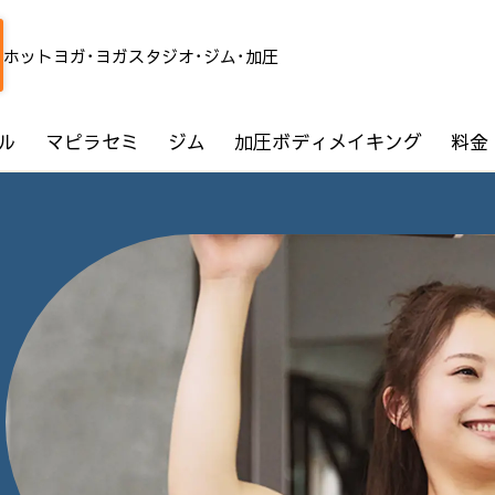
ホットヨガ･ヨガスタジオ･ジム･加圧
ル
マピラセミ
ジム
加圧ボディメイキング
料金