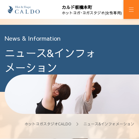
カルド板橋本町
ホットヨガ･ヨガスタジオ(女性専用)
施設案内
News & Information
ニュース&インフォ
プログラム
スケジュール
メーション
ジム H!M板橋本町
加圧ボディメイキング
料金
ウェルチケ
ホットヨガスタジオCALDO
＞ ニュース&インフォメーション
法人会員