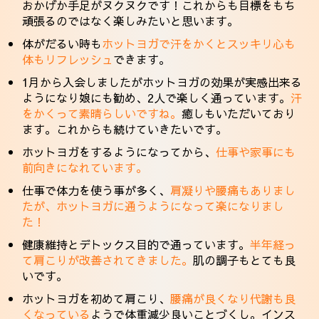
おかげか手足がヌクヌクです！これからも目標をもち
頑張るのではなく楽しみたいと思います。
体がだるい時も
ホットヨガで汗をかくとスッキリ心も
体もリフレッシュ
できます。
1月から入会しましたがホットヨガの効果が実感出来る
ようになり娘にも勧め、2人で楽しく通っています。
汗
をかくって素晴らしいですね。
癒しもいただいており
ます。これからも続けていきたいです。
ホットヨガをするようになってから、
仕事や家事にも
前向きになれています。
仕事で体力を使う事が多く、
肩凝りや腰痛もありまし
たが、ホットヨガに通うようになって楽になりまし
た！
健康維持とデトックス目的で通っています。
半年経っ
て肩こりが改善されてきました。
肌の調子もとても良
いです。
ホットヨガを初めて肩こり、
腰痛が良くなり代謝も良
くなっている
ようで体重減少良いことづくし。インス