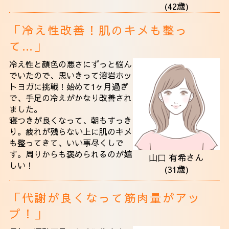
(42歳)
「冷え性改善！肌のキメも整っ
て…」
冷え性と顔色の悪さにずっと悩ん
でいたので、思いきって溶岩ホッ
トヨガに挑戦！始めて1ヶ月過ぎ
で、手足の冷えがかなり改善され
ました。
寝つきが良くなって、朝もすっき
り。疲れが残らない上に肌のキメ
も整ってきて、いい事尽くしで
す。周りからも褒められるのが嬉
山口 有希さん
しい！
(31歳)
「代謝が良くなって筋肉量がアッ
プ！」