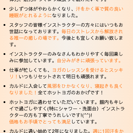
少しずつ体がやわらかくなり、
汗をかく事で質の良い
睡眠がとれるように
なりました。
スタッフの皆様インストラクターの方々にはいつもお
世話になっております。
毎日のストレスから解放され
る唯一の癒しの場です。
今後とも宜しくお願い致しま
す。
インストラクターのみなさんもわかりやすく毎回楽し
みに参加しています。
自分みがきに頑張っています。
仕事が忙しくても、
ヨガのレッスンを受けるとスッキ
リ！
いつもリセットされて明日も頑張れます。
カルドに入会して
風邪をひかなくなり、寝起きも良く
なりました！
全てホットヨガのおかげです！
ホットヨガに通わせていただいています。館内もキレ
イで過ごしやすく(特にシャワー・洗面台）インストラ
クターの方も丁寧でうれしいです!(^^)!
価格もお手頃でとっても満足
しています。
カルドに通い始めて2年になりました。
週に1回汗をか