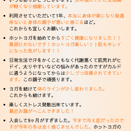
が軽くなり感謝しています。
利用させていただいて1年、
本当に身体が楽になり毎週
来ないと身体の調子が悪いと感じる
ほど。
これからも宜しくお願いします。
ホットヨガを始めてから
すごく健康になりました！！
風邪ひかないです！ホットヨガ楽しい↑↑肌もキレイ
になった気がします！！
日常生活で汗をかくこともなく代謝悪くて肌荒れがヒ
ドイ、太りやすいなどの悩みがあったのですがカルド
に通うようになってからは
少しづつ改善されてきてい
ます。
この調子で頑張ります。
ヨガを続けて
体のラインが少し変わりました。
これからも続けます。
楽しくストレス発散出来ています。
最近お腹がへこんできました！
入会して9ヶ月がすぎました。
今まで冷え症だったので
すが今年の冬は全く感じませんでした。
ホットヨガの