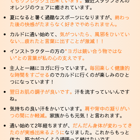
てもリフレッシュ出来ています。
最近スタッフさんの
オレンジのウェアに癒されています。
夏になると暑く過酷なスポーツになりますが、
終わっ
た後の快感がたまらなく好きでやめられません。
カルドに通い始めて、
気がついたら、風邪をひいてい
ない…疲れたと言葉に出すことが激減！！
インストラクターの方の
"ヨガは競い合う物ではな
い"との言葉が私の心の支えです。
主人と一緒にヨガに行っています。
毎回楽しく健康的
な時間をすごせる
のでカルドに行くのが楽しみのひと
つになっています！
翌日お肌の調子が良いです。
汗を流すっていいんです
ね。
気持ちの良い汗をかいています。
肩や背中の凝りがい
つの間にか軽減。
家族からも元気！と言われます。
通い始めて2年経ちますが、
だんだん身体が変わってき
たのが実感出来るように
なりました。これからもっと
体力、筋力がつくよう頑張って続けたいです。