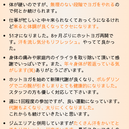
体が硬いのですが、
無理のない段階でヨガをやれる
の
で何とか続けられます。
仕事が忙しいと中々来られなくておっくうになるけれ
ど
来ると体調が良くなってクセになります。
51才になりました。8ヶ月ぶりにホットヨガ再開で
す。
汗を流し気分もリフレッシュ。
やってて良かっ
た。
身体の痛みや家庭内のイライラを取り除いて頂いて感
謝でいっぱいです。また、
年々身体が若返っている気
がします(笑)
ありがとうございます。
ホットヨガを始めて新陳代謝が良くなり、
ボルダリン
グで二の腕が引きしまりとても健康的になりました。
スタッフの方も優しく対応して下さいます。
週に1回程度の参加ですが、良い運動になっています。
代謝もよくなり、太りにくくなりました。
これからも続けていきたいと思います。
ジムエリアと併用していますが
たくさん汗をかいてと