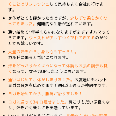
くことでリフレッシュ
して気持ちよく会社に行けま
す。
身体がとても硬かったのですが、
少しずつ柔らかくな
ってきました。
健康的な生活が送れています。
通い始めて1年半くらいになりますがますますハマって
きてます。
ウェストが少しずつくびれてきてる
のが今
とても嬉しいです。
大量の汗をかき、身も心もすっきり。
カルドに来ると"無"になれます。
汗をどっさりかくようになって体調もお肌の調子も良
く
なって、女子力UPしたように思います。
通いはじめて、体がしまりました。
お友達にもホット
ヨガの良さを広めてます！週4以上通うか検討中です。
ヨガを始めてから、腰痛が治りました！
ヨガに通って3キロ痩せました。
肩こりもだいぶ良くな
り、汗をかく楽しさを実感しています。
いつもありがとうございます。
長年悩んでいた生理痛