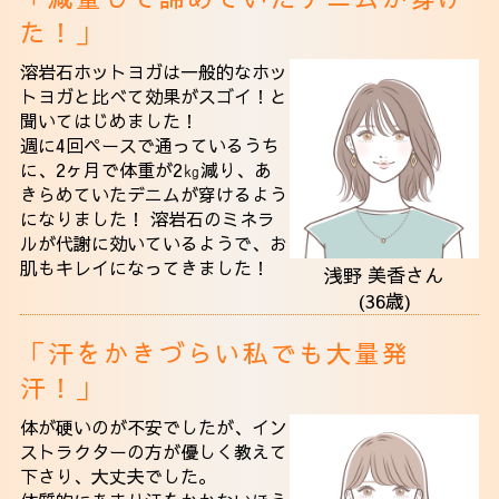
アクセス
た！」
溶岩石ホットヨガは一般的なホッ
トヨガと比べて効果がスゴイ！と
聞いてはじめました！
週に4回ペースで通っているうち
に、2ヶ月で体重が2㎏減り、あ
きらめていたデニムが穿けるよう
になりました！ 溶岩石のミネラ
ルが代謝に効いているようで、お
肌もキレイになってきました！
浅野 美香さん
(36歳)
「汗をかきづらい私でも大量発
汗！」
体が硬いのが不安でしたが、イン
ストラクターの方が優しく教えて
下さり、大丈夫でした。