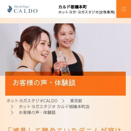
カルド板橋本町
ホットヨガ･ヨガスタジオ(女性専用)
施設案内
プログラム
スケジュール
ジム H!M板橋本町
お客様の声・体験談
加圧ボディメイキング
料金
ホットヨガスタジオCALDO
＞
東京都
＞
ホットヨガスタジオ カルド板橋本町店
ウェルチケ
＞ お客様の声・体験談
法人会員
「減量して諦めていたデニムが穿け