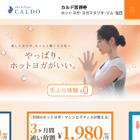
カルド吉祥寺
ホットヨガ･ヨガスタジオ･ジム･加圧
施設案内
プログラム
スケジュール
ジム
加圧ボディメイク
料金
ウェルチケ
法人会員