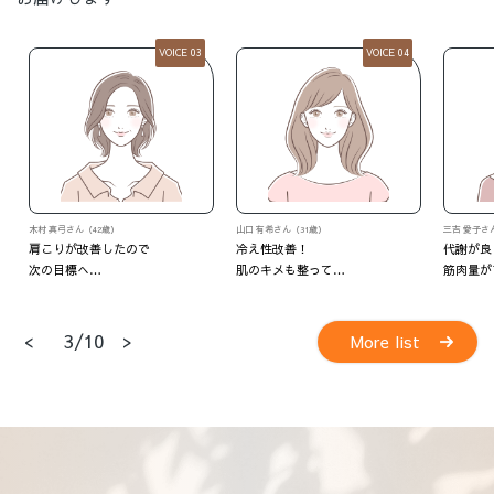
VOICE 04
VOICE 05
山口 有希さん（31歳）
三吉 愛子さん（37歳）
M・Oさん
冷え性改善！
代謝が良くなって
いつの間
肌のキメも整って…
筋肉量がアップ！
<
>
4/10
More list