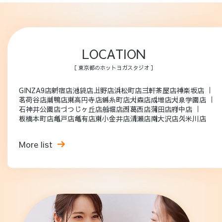
LOCATION
［ 東京都のホットヨガスタジオ ］
GINZA9店
新宿店
池袋店
上野店
浜松町店
三軒茶屋店
神楽坂店
茗荷谷店
巣鴨店
東高円寺店
錦糸町店
大森店
成増店
大泉学園店
石神井公園店
つつじヶ丘店
船堀店
西葛西店
蒲田店
府中店
板橋本町店
亀戸店
亀有店
東小金井店
清瀬店
南大沢店
久米川店
More list