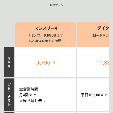
［ 料金プラン ］
マンスリー4
デイタ
月に4回、気軽に通えて
朝～夕方のヨ
心と身体を整える時間
月会費
9,790
11,88
円
ご利用時間帯
全営業時間
月4回まで
平日18：00まで
※繰り越し無し