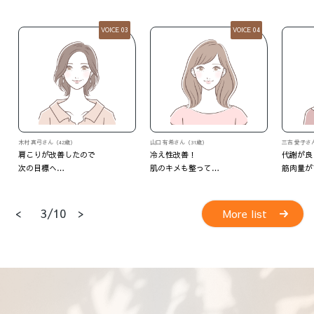
VOICE 04
VOICE 05
山口 有希さん（31歳）
三吉 愛子さん（37歳）
M・Oさん
冷え性改善！
代謝が良くなって
いつの間
肌のキメも整って…
筋肉量がアップ！
<
>
4/10
More list