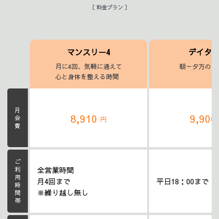
［ 料金プラン ］
マンスリー4
デイタ
月に4回、気軽に通えて
朝～夕方のヨ
心と身体を整える時間
月会費
8,910
9,90
円
ご利用時間帯
全営業時間
月4回まで
平日18：00まで
※繰り越し無し