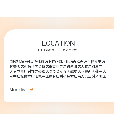
LOCATION
［ 東京都のホットヨガスタジオ ］
GINZA9店
新宿店
池袋店
上野店
浜松町店
吉祥寺店
三軒茶屋店
神楽坂店
茗荷谷店
巣鴨店
東高円寺店
錦糸町店
大森店
成増店
大泉学園店
石神井公園店
つつじヶ丘店
船堀店
西葛西店
蒲田店
府中店
板橋本町店
亀戸店
亀有店
東小金井店
南大沢店
久米川店
More list