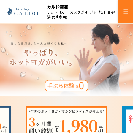
カルド清瀬
ホットヨガ･ヨガスタジオ･ジム･加圧･岩盤
浴(女性専用)
施設案内
プログラム
スケジュール
マピラセミ
ジム
加圧ボディメイキング
岩盤浴
料金