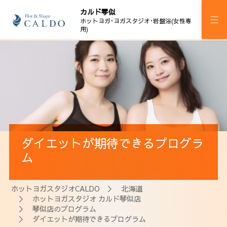
カルド琴似
ホットヨガ･ヨガスタジオ･岩盤浴(女性専
用)
施設案内
プログラム
スケジュール
マシンピラティス
ダイエットが期待できるプログラ
岩盤浴
ム
料金
ホットヨガスタジオCALDO
＞
北海道
ウェルチケ
＞
ホットヨガスタジオ カルド琴似店
＞
琴似店のプログラム
法人会員
＞ ダイエットが期待できるプログラム