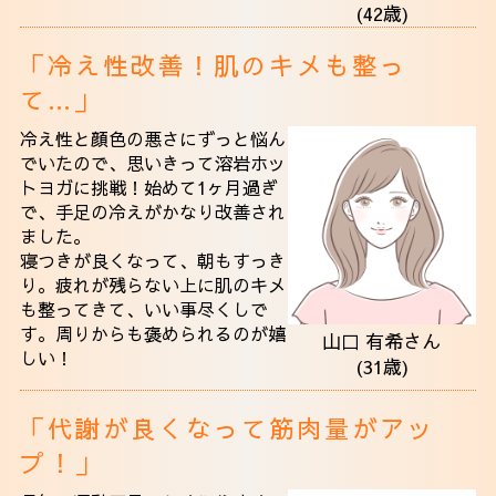
(42歳)
「冷え性改善！肌のキメも整っ
て…」
冷え性と顔色の悪さにずっと悩ん
でいたので、思いきって溶岩ホッ
トヨガに挑戦！始めて1ヶ月過ぎ
で、手足の冷えがかなり改善され
ました。
寝つきが良くなって、朝もすっき
り。疲れが残らない上に肌のキメ
も整ってきて、いい事尽くしで
す。周りからも褒められるのが嬉
山口 有希さん
しい！
(31歳)
「代謝が良くなって筋肉量がアッ
プ！」