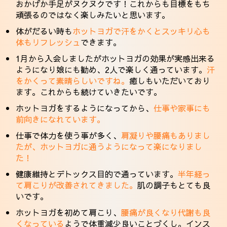
おかげか手足がヌクヌクです！これからも目標をもち
頑張るのではなく楽しみたいと思います。
体がだるい時も
ホットヨガで汗をかくとスッキリ心も
体もリフレッシュ
できます。
1月から入会しましたがホットヨガの効果が実感出来る
ようになり娘にも勧め、2人で楽しく通っています。
汗
をかくって素晴らしいですね。
癒しもいただいており
ます。これからも続けていきたいです。
ホットヨガをするようになってから、
仕事や家事にも
前向きになれています。
仕事で体力を使う事が多く、
肩凝りや腰痛もありまし
たが、ホットヨガに通うようになって楽になりまし
た！
健康維持とデトックス目的で通っています。
半年経っ
て肩こりが改善されてきました。
肌の調子もとても良
いです。
ホットヨガを初めて肩こり、
腰痛が良くなり代謝も良
くなっている
ようで体重減少良いことづくし。インス