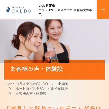
カルド琴似
ホットヨガ･ヨガスタジオ･岩盤浴(女性専
用)
施設案内
プログラム
スケジュール
マシンピラティス
お客様の声・体験談
岩盤浴
料金
ホットヨガスタジオCALDO
＞
北海道
＞
ホットヨガスタジオ カルド琴似店
ウェルチケ
＞ お客様の声・体験談
法人会員
「減量して諦めていたデニムが穿け