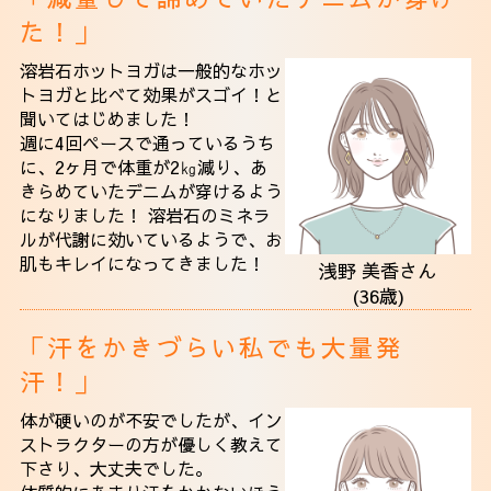
アクセス
た！」
溶岩石ホットヨガは一般的なホッ
トヨガと比べて効果がスゴイ！と
聞いてはじめました！
週に4回ペースで通っているうち
に、2ヶ月で体重が2㎏減り、あ
きらめていたデニムが穿けるよう
になりました！ 溶岩石のミネラ
ルが代謝に効いているようで、お
肌もキレイになってきました！
浅野 美香さん
(36歳)
「汗をかきづらい私でも大量発
汗！」
体が硬いのが不安でしたが、イン
ストラクターの方が優しく教えて
下さり、大丈夫でした。