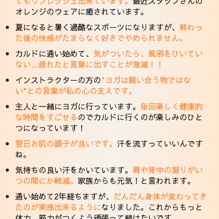
てもリフレッシュ出来ています。
最近スタッフさんの
オレンジのウェアに癒されています。
夏になると暑く過酷なスポーツになりますが、
終わっ
た後の快感がたまらなく好きでやめられません。
カルドに通い始めて、
気がついたら、風邪をひいてい
ない…疲れたと言葉に出すことが激減！！
インストラクターの方の
"ヨガは競い合う物ではな
い"との言葉が私の心の支えです。
主人と一緒にヨガに行っています。
毎回楽しく健康的
な時間をすごせる
のでカルドに行くのが楽しみのひと
つになっています！
翌日お肌の調子が良いです。
汗を流すっていいんです
ね。
気持ちの良い汗をかいています。
肩や背中の凝りがい
つの間にか軽減。
家族からも元気！と言われます。
通い始めて2年経ちますが、
だんだん身体が変わってき
たのが実感出来るように
なりました。これからもっと
体力、筋力がつくよう頑張って続けたいです。