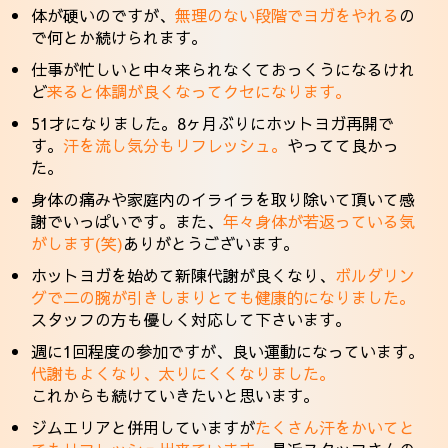
体が硬いのですが、
無理のない段階でヨガをやれる
の
で何とか続けられます。
仕事が忙しいと中々来られなくておっくうになるけれ
ど
来ると体調が良くなってクセになります。
51才になりました。8ヶ月ぶりにホットヨガ再開で
す。
汗を流し気分もリフレッシュ。
やってて良かっ
た。
身体の痛みや家庭内のイライラを取り除いて頂いて感
謝でいっぱいです。また、
年々身体が若返っている気
がします(笑)
ありがとうございます。
ホットヨガを始めて新陳代謝が良くなり、
ボルダリン
グで二の腕が引きしまりとても健康的になりました。
スタッフの方も優しく対応して下さいます。
週に1回程度の参加ですが、良い運動になっています。
代謝もよくなり、太りにくくなりました。
これからも続けていきたいと思います。
ジムエリアと併用していますが
たくさん汗をかいてと