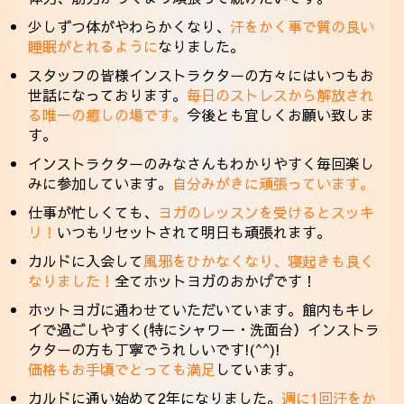
少しずつ体がやわらかくなり、
汗をかく事で質の良い
睡眠がとれるように
なりました。
スタッフの皆様インストラクターの方々にはいつもお
世話になっております。
毎日のストレスから解放され
る唯一の癒しの場です。
今後とも宜しくお願い致しま
す。
インストラクターのみなさんもわかりやすく毎回楽し
みに参加しています。
自分みがきに頑張っています。
仕事が忙しくても、
ヨガのレッスンを受けるとスッキ
リ！
いつもリセットされて明日も頑張れます。
カルドに入会して
風邪をひかなくなり、寝起きも良く
なりました！
全てホットヨガのおかげです！
ホットヨガに通わせていただいています。館内もキレ
イで過ごしやすく(特にシャワー・洗面台）インストラ
クターの方も丁寧でうれしいです!(^^)!
価格もお手頃でとっても満足
しています。
カルドに通い始めて2年になりました。
週に1回汗をか