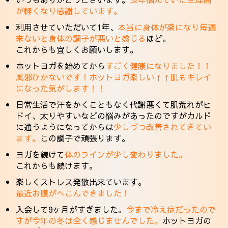
が軽くなり感謝しています。
利用させていただいて1年、
本当に身体が楽になり毎週
来ないと身体の調子が悪いと感じる
ほど。
これからも宜しくお願いします。
ホットヨガを始めてから
すごく健康になりました！！
風邪ひかないです！ホットヨガ楽しい↑↑肌もキレイ
になった気がします！！
日常生活で汗をかくこともなく代謝悪くて肌荒れがヒ
ドイ、太りやすいなどの悩みがあったのですがカルド
に通うようになってからは
少しづつ改善されてきてい
ます。
この調子で頑張ります。
ヨガを続けて
体のラインが少し変わりました。
これからも続けます。
楽しくストレス発散出来ています。
最近お腹がへこんできました！
入会して9ヶ月がすぎました。
今まで冷え症だったので
すが今年の冬は全く感じませんでした。
ホットヨガの