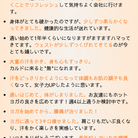
くことでリフレッシュ
して気持ちよく会社に行けま
す。
身体がとても硬かったのですが、
少しずつ柔らかくな
ってきました。
健康的な生活が送れています。
通い始めて1年半くらいになりますがますますハマって
きてます。
ウェストが少しずつくびれてきてる
のが今
とても嬉しいです。
大量の汗をかき、身も心もすっきり。
カルドに来ると"無"になれます。
汗をどっさりかくようになって体調もお肌の調子も良
く
なって、女子力UPしたように思います。
通いはじめて、体がしまりました。
お友達にもホット
ヨガの良さを広めてます！週4以上通うか検討中です。
ヨガを始めてから、腰痛が治りました！
ヨガに通って3キロ痩せました。
肩こりもだいぶ良くな
り、汗をかく楽しさを実感しています。
いつもありがとうございます。
長年悩んでいた生理痛