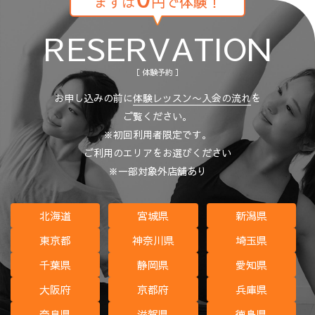
まずは
円で体験！
RESERVATION
［ 体験予約 ］
お申し込みの前に
体験レッスン〜入会の流れ
を
ご覧ください。
※初回利用者限定です。
ご利用のエリアをお選びください
※一部対象外店舗あり
北海道
宮城県
新潟県
東京都
神奈川県
埼玉県
千葉県
静岡県
愛知県
大阪府
京都府
兵庫県
奈良県
滋賀県
徳島県