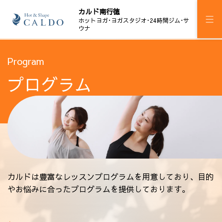
カルド南行徳
ホットヨガ･ヨガスタジオ･24時間ジム･サ
ウナ
施設案内
Program
プログラム
プログラム
スケジュール
マピラセミ
24時間ジム
サウナ
カルドは豊富なレッスンプログラムを用意しており、目的
やお悩みに合ったプログラムを提供しております。
料金
ウェルチケ